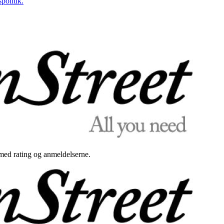
politik.
med rating og anmeldelserne.