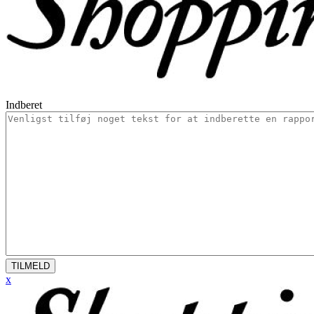
Indberet
TILMELD
x