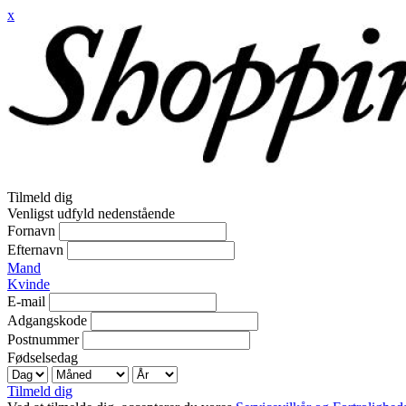
x
Tilmeld dig
Venligst udfyld nedenstående
Fornavn
Efternavn
Mand
Kvinde
E-mail
Adgangskode
Postnummer
Fødselsedag
Tilmeld dig