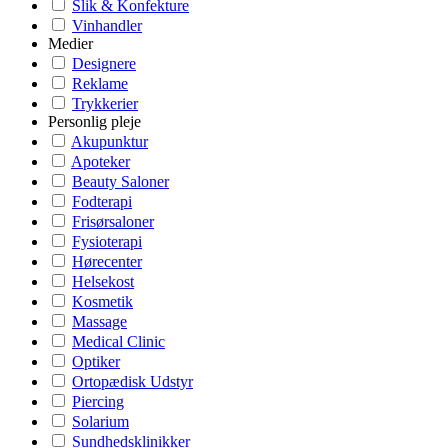
Slik & Konfekture
Vinhandler
Medier
Designere
Reklame
Trykkerier
Personlig pleje
Akupunktur
Apoteker
Beauty Saloner
Fodterapi
Frisørsaloner
Fysioterapi
Hørecenter
Helsekost
Kosmetik
Massage
Medical Clinic
Optiker
Ortopædisk Udstyr
Piercing
Solarium
Sundhedsklinikker