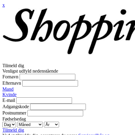
x
Tilmeld dig
Venligst udfyld nedenstående
Fornavn
Efternavn
Mand
Kvinde
E-mail
Adgangskode
Postnummer
Fødselsedag
Tilmeld dig