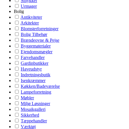
Smykker
Urmager
Bolig
Antikviteter
Arkitekter
Blomsterforretninger
Bolig Tilbehør
Brændeovne & Pejse
Byggematerialer
Ejendomsmægler
Farvehandler
Gardinbutikker
Haveudstyr
Indretningsbutik
Isenkræmmer
Køkken/Badeværelse
Lampeforretning
Møbler
Miljø Løsninger
Mosaikgalleri
Sikkerhed
Tæppehandler
Værktøj