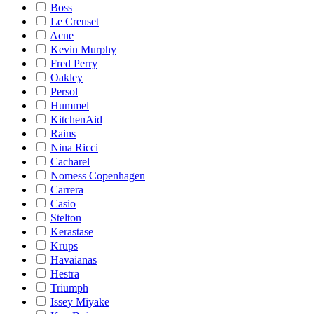
Boss
Le Creuset
Acne
Kevin Murphy
Fred Perry
Oakley
Persol
Hummel
KitchenAid
Rains
Nina Ricci
Cacharel
Nomess Copenhagen
Carrera
Casio
Stelton
Kerastase
Krups
Havaianas
Hestra
Triumph
Issey Miyake