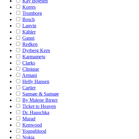
Kay Bojesen
Korres
Tromborg
Bosch
Lanvin
Kähler
Ganni
Redken
Dyrberg Kern
Karmameju
Clarks
Clinique
Armani
Helly Hansen
Cartier
Samsøe & Samsøe
By Malene Birger
Ticket to Heaven
Dr. Hauschka
Murad
Kenwood
Youngblood
Nokia