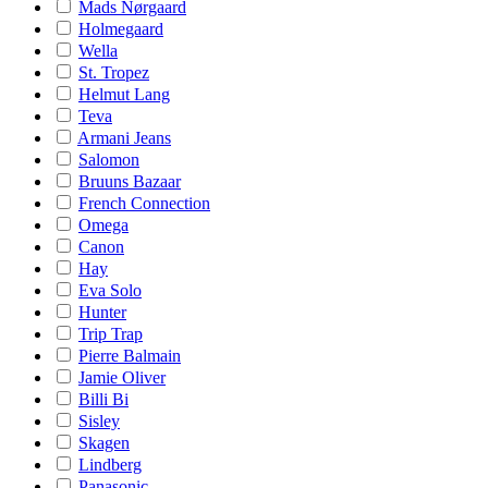
Mads Nørgaard
Holmegaard
Wella
St. Tropez
Helmut Lang
Teva
Armani Jeans
Salomon
Bruuns Bazaar
French Connection
Omega
Canon
Hay
Eva Solo
Hunter
Trip Trap
Pierre Balmain
Jamie Oliver
Billi Bi
Sisley
Skagen
Lindberg
Panasonic