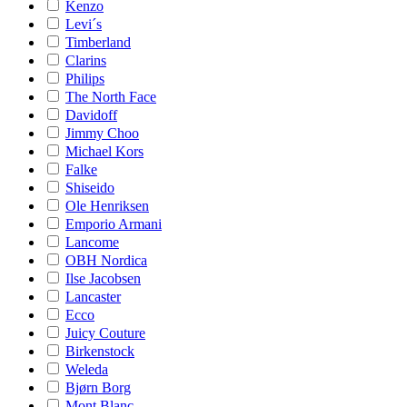
Kenzo
Levi´s
Timberland
Clarins
Philips
The North Face
Davidoff
Jimmy Choo
Michael Kors
Falke
Shiseido
Ole Henriksen
Emporio Armani
Lancome
OBH Nordica
Ilse Jacobsen
Lancaster
Ecco
Juicy Couture
Birkenstock
Weleda
Bjørn Borg
Mont Blanc