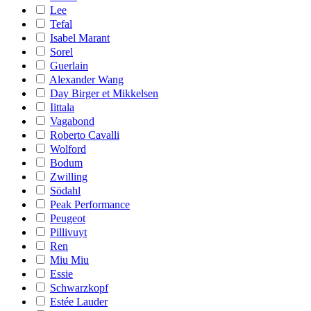
Lee
Tefal
Isabel Marant
Sorel
Guerlain
Alexander Wang
Day Birger et Mikkelsen
Iittala
Vagabond
Roberto Cavalli
Wolford
Bodum
Zwilling
Södahl
Peak Performance
Peugeot
Pillivuyt
Ren
Miu Miu
Essie
Schwarzkopf
Estée Lauder