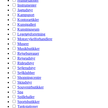
Hundesaloner
Instrumenter
Jagtudstyr
Kampsport
Kontorartikler
Kunstgalleri
Kunstmuseum
Legetøjsforretning
Motorcykelforhandlere
Museer
Musikbutikker
Rejsebureauer
Rejseudstyr
Rideudstyr
Sejlerudstyr
Sejlklubber
Shoppingcentre
Skiudstyr
Souvenirbutikker
Spa
Spillehaller
Sportsbutikker
Tankstationer