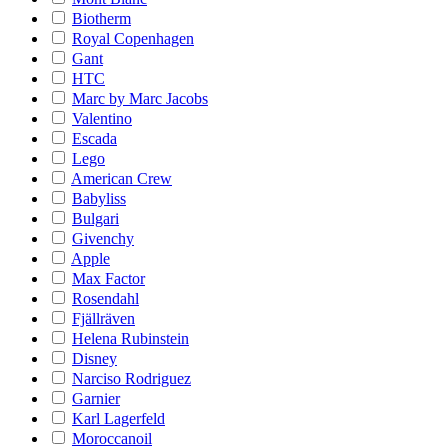
Biotherm
Royal Copenhagen
Gant
HTC
Marc by Marc Jacobs
Valentino
Escada
Lego
American Crew
Babyliss
Bulgari
Givenchy
Apple
Max Factor
Rosendahl
Fjällräven
Helena Rubinstein
Disney
Narciso Rodriguez
Garnier
Karl Lagerfeld
Moroccanoil