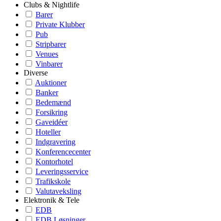
Clubs & Nightlife
Barer
Private Klubber
Pub
Stripbarer
Venues
Vinbarer
Diverse
Auktioner
Banker
Bedemænd
Forsikring
Gaveidéer
Hoteller
Indgravering
Konferencecenter
Kontorhotel
Leveringsservice
Trafikskole
Valutaveksling
Elektronik & Tele
EDB
EDB Løsninger