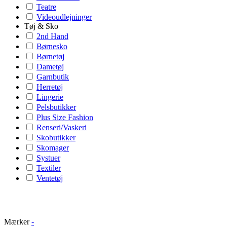
Teatre
Videoudlejninger
Tøj & Sko
2nd Hand
Børnesko
Børnetøj
Dametøj
Garnbutik
Herretøj
Lingerie
Pelsbutikker
Plus Size Fashion
Renseri/Vaskeri
Skobutikker
Skomager
Systuer
Textiler
Ventetøj
Mærker
-