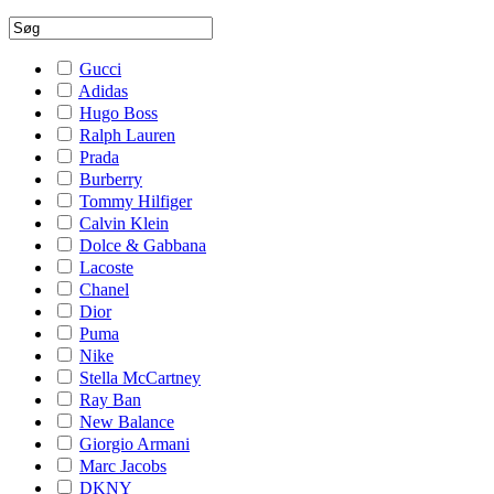
Gucci
Adidas
Hugo Boss
Ralph Lauren
Prada
Burberry
Tommy Hilfiger
Calvin Klein
Dolce & Gabbana
Lacoste
Chanel
Dior
Puma
Nike
Stella McCartney
Ray Ban
New Balance
Giorgio Armani
Marc Jacobs
DKNY