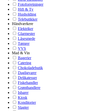
Fotoforretninger
Hifi & Tv
Husholding
Telebutikker
Håndværkere
Elektriker
Glarmester
Låsesmede
Tømrer
VVS
Mad & Vin
Bagerier
Catering
Chokoladebutik
Dagligvarer
Delikatesser
Fiskehandler
Grønthandlere
Isbarer
Kiosk
Konditorier
Slagter