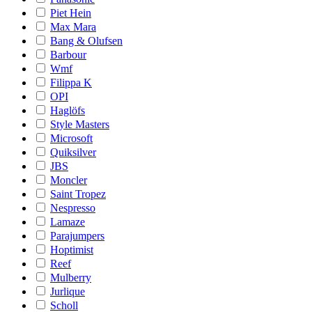
Piet Hein
Max Mara
Bang & Olufsen
Barbour
Wmf
Filippa K
OPI
Haglöfs
Style Masters
Microsoft
Quiksilver
JBS
Moncler
Saint Tropez
Nespresso
Lamaze
Parajumpers
Hoptimist
Reef
Mulberry
Jurlique
Scholl