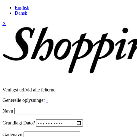
English
Dansk
X
Venligst udfyld alle felterne.
Generelle oplysninger
-
Navn
Grundlagt Dato?
Gadenavn