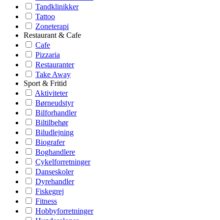
Tandklinikker
Tattoo
Zoneterapi
Restaurant & Cafe
Cafe
Pizzaria
Restauranter
Take Away
Sport & Fritid
Aktiviteter
Børneudstyr
Bilforhandler
Biltilbehør
Biludlejning
Biografer
Boghandlere
Cykelforretninger
Danseskoler
Dyrehandler
Fiskegrej
Fitness
Hobbyforretninger