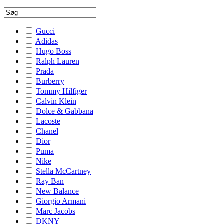
Gucci
Adidas
Hugo Boss
Ralph Lauren
Prada
Burberry
Tommy Hilfiger
Calvin Klein
Dolce & Gabbana
Lacoste
Chanel
Dior
Puma
Nike
Stella McCartney
Ray Ban
New Balance
Giorgio Armani
Marc Jacobs
DKNY