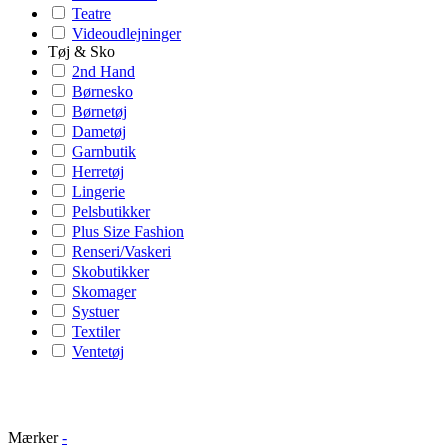
Teatre
Videoudlejninger
Tøj & Sko
2nd Hand
Børnesko
Børnetøj
Dametøj
Garnbutik
Herretøj
Lingerie
Pelsbutikker
Plus Size Fashion
Renseri/Vaskeri
Skobutikker
Skomager
Systuer
Textiler
Ventetøj
Mærker
-