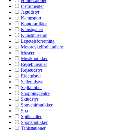
Hundesaloner
Instrumenter
Jagtudstyr
Kampsport
Kontorartikler
Kunstgalleri
Kunstmuseum
Legetøjsforretning
Motorcykelforhandlere
Museer
Musikbutikker
Rejsebureauer
Rejseudstyr
Rideudstyr
Sejlerudstyr
Sejlklubber
Shoppingcentre
Skiudstyr
Souvenirbutikker
Spa
Spillehaller
Sportsbutikker
Tankstationer