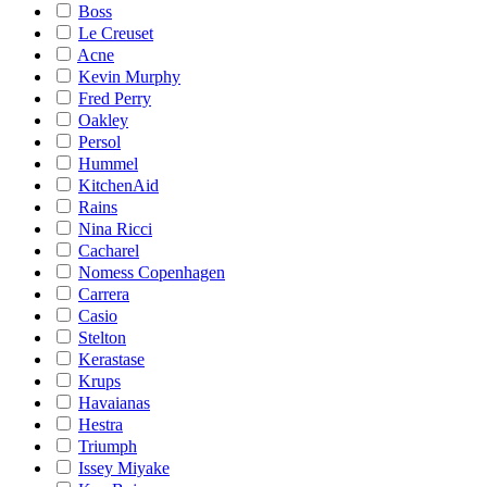
Boss
Le Creuset
Acne
Kevin Murphy
Fred Perry
Oakley
Persol
Hummel
KitchenAid
Rains
Nina Ricci
Cacharel
Nomess Copenhagen
Carrera
Casio
Stelton
Kerastase
Krups
Havaianas
Hestra
Triumph
Issey Miyake