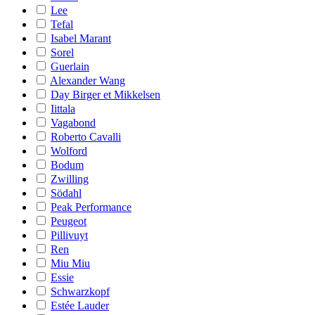
Lee
Tefal
Isabel Marant
Sorel
Guerlain
Alexander Wang
Day Birger et Mikkelsen
Iittala
Vagabond
Roberto Cavalli
Wolford
Bodum
Zwilling
Södahl
Peak Performance
Peugeot
Pillivuyt
Ren
Miu Miu
Essie
Schwarzkopf
Estée Lauder