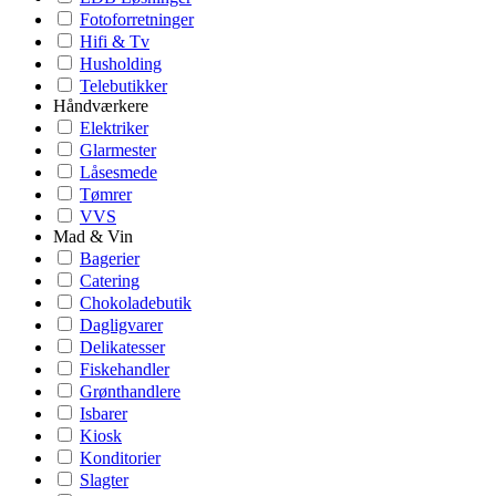
Fotoforretninger
Hifi & Tv
Husholding
Telebutikker
Håndværkere
Elektriker
Glarmester
Låsesmede
Tømrer
VVS
Mad & Vin
Bagerier
Catering
Chokoladebutik
Dagligvarer
Delikatesser
Fiskehandler
Grønthandlere
Isbarer
Kiosk
Konditorier
Slagter