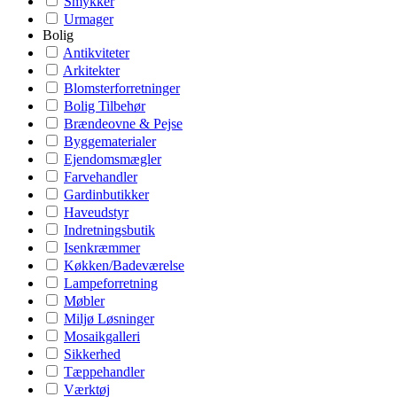
Smykker
Urmager
Bolig
Antikviteter
Arkitekter
Blomsterforretninger
Bolig Tilbehør
Brændeovne & Pejse
Byggematerialer
Ejendomsmægler
Farvehandler
Gardinbutikker
Haveudstyr
Indretningsbutik
Isenkræmmer
Køkken/Badeværelse
Lampeforretning
Møbler
Miljø Løsninger
Mosaikgalleri
Sikkerhed
Tæppehandler
Værktøj