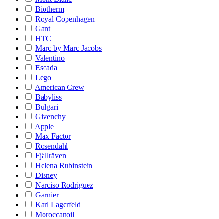
Biotherm
Royal Copenhagen
Gant
HTC
Marc by Marc Jacobs
Valentino
Escada
Lego
American Crew
Babyliss
Bulgari
Givenchy
Apple
Max Factor
Rosendahl
Fjällräven
Helena Rubinstein
Disney
Narciso Rodriguez
Garnier
Karl Lagerfeld
Moroccanoil