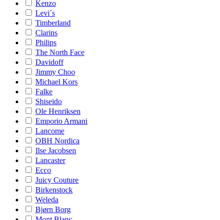
Kenzo
Levi´s
Timberland
Clarins
Philips
The North Face
Davidoff
Jimmy Choo
Michael Kors
Falke
Shiseido
Ole Henriksen
Emporio Armani
Lancome
OBH Nordica
Ilse Jacobsen
Lancaster
Ecco
Juicy Couture
Birkenstock
Weleda
Bjørn Borg
Mont Blanc