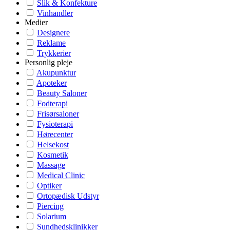
Slik & Konfekture
Vinhandler
Medier
Designere
Reklame
Trykkerier
Personlig pleje
Akupunktur
Apoteker
Beauty Saloner
Fodterapi
Frisørsaloner
Fysioterapi
Hørecenter
Helsekost
Kosmetik
Massage
Medical Clinic
Optiker
Ortopædisk Udstyr
Piercing
Solarium
Sundhedsklinikker