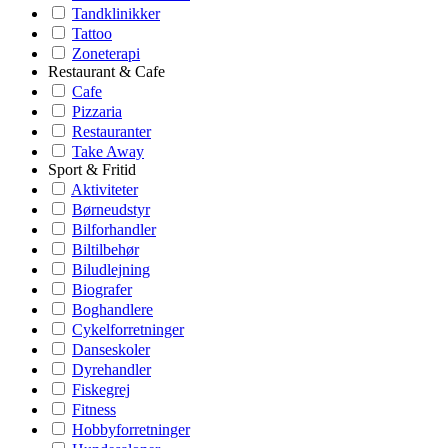
Tandklinikker
Tattoo
Zoneterapi
Restaurant & Cafe
Cafe
Pizzaria
Restauranter
Take Away
Sport & Fritid
Aktiviteter
Børneudstyr
Bilforhandler
Biltilbehør
Biludlejning
Biografer
Boghandlere
Cykelforretninger
Danseskoler
Dyrehandler
Fiskegrej
Fitness
Hobbyforretninger