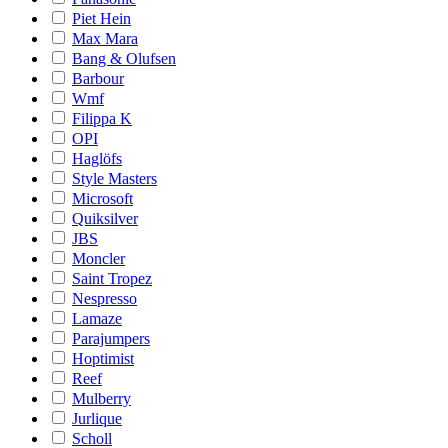
Piet Hein
Max Mara
Bang & Olufsen
Barbour
Wmf
Filippa K
OPI
Haglöfs
Style Masters
Microsoft
Quiksilver
JBS
Moncler
Saint Tropez
Nespresso
Lamaze
Parajumpers
Hoptimist
Reef
Mulberry
Jurlique
Scholl