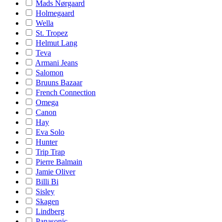
Mads Nørgaard
Holmegaard
Wella
St. Tropez
Helmut Lang
Teva
Armani Jeans
Salomon
Bruuns Bazaar
French Connection
Omega
Canon
Hay
Eva Solo
Hunter
Trip Trap
Pierre Balmain
Jamie Oliver
Billi Bi
Sisley
Skagen
Lindberg
Panasonic