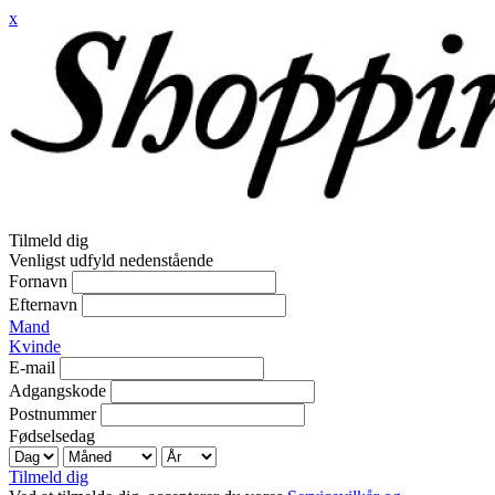
x
Tilmeld dig
Venligst udfyld nedenstående
Fornavn
Efternavn
Mand
Kvinde
E-mail
Adgangskode
Postnummer
Fødselsedag
Tilmeld dig