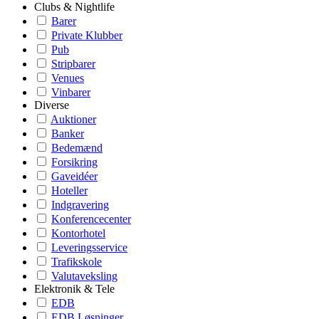
Clubs & Nightlife
Barer
Private Klubber
Pub
Stripbarer
Venues
Vinbarer
Diverse
Auktioner
Banker
Bedemænd
Forsikring
Gaveidéer
Hoteller
Indgravering
Konferencecenter
Kontorhotel
Leveringsservice
Trafikskole
Valutaveksling
Elektronik & Tele
EDB
EDB Løsninger