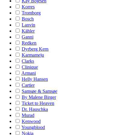
Kay Bojesen
Korres
Tromborg
Bosch
Lanvin
Kähler
Ganni
Redken
Dyrberg Kern
Karmameju
Clarks
Clinique
Armani
Helly Hansen
Cartier
Samsøe & Samsøe
By Malene Birger
Ticket to Heaven
Dr. Hauschka
Murad
Kenwood
Youngblood
Nokia