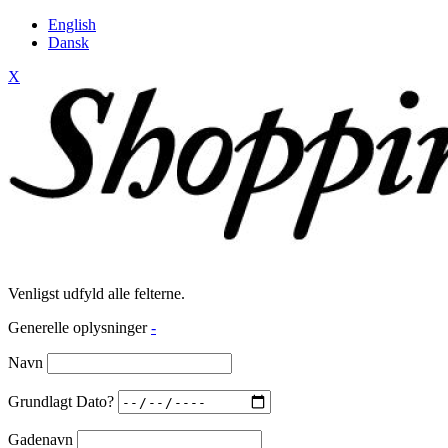
English
Dansk
X
Venligst udfyld alle felterne.
Generelle oplysninger
-
Navn
Grundlagt Dato?
Gadenavn