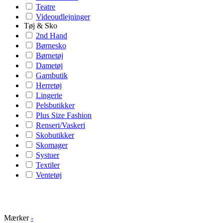
Teatre
Videoudlejninger
Tøj & Sko
2nd Hand
Børnesko
Børnetøj
Dametøj
Garnbutik
Herretøj
Lingerie
Pelsbutikker
Plus Size Fashion
Renseri/Vaskeri
Skobutikker
Skomager
Systuer
Textiler
Ventetøj
Mærker
-