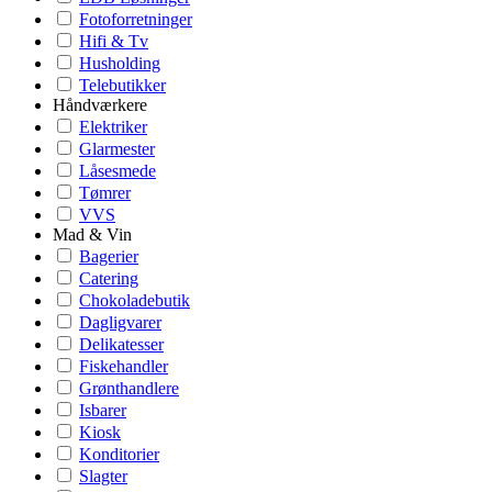
Fotoforretninger
Hifi & Tv
Husholding
Telebutikker
Håndværkere
Elektriker
Glarmester
Låsesmede
Tømrer
VVS
Mad & Vin
Bagerier
Catering
Chokoladebutik
Dagligvarer
Delikatesser
Fiskehandler
Grønthandlere
Isbarer
Kiosk
Konditorier
Slagter