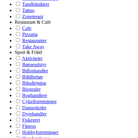
Tandklinikker
Tattoo
Zoneterapi
Restaurant & Cafe
Cafe
Pizzaria
Restauranter
Take Away
Sport & Fritid
Aktiviteter
Børneudstyr
Bilforhandler
Biltilbehør
Biludlejning
Biografer
Boghandlere
Cykelforretninger
Danseskoler
Dyrehandler
Fiskegrej
Fitness
Hobbyforretninger