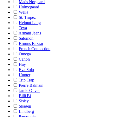
Mads Nørgaard
Holmegaard
Wella
St. Tropez
Helmut Lang
Teva
Armani Jeans
Salomon
Bruuns Bazaar
French Connection
Omega
Canon
Hay
Eva Solo
Hunter
Trip Trap
Pierre Balmain
Jamie Oliver
Billi Bi
Sisley
Skagen
Lindberg
Panasonic