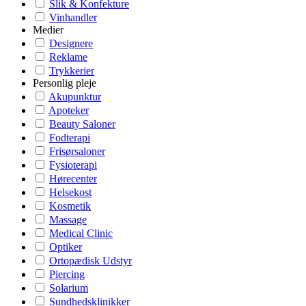
Slik & Konfekture
Vinhandler
Medier
Designere
Reklame
Trykkerier
Personlig pleje
Akupunktur
Apoteker
Beauty Saloner
Fodterapi
Frisørsaloner
Fysioterapi
Hørecenter
Helsekost
Kosmetik
Massage
Medical Clinic
Optiker
Ortopædisk Udstyr
Piercing
Solarium
Sundhedsklinikker