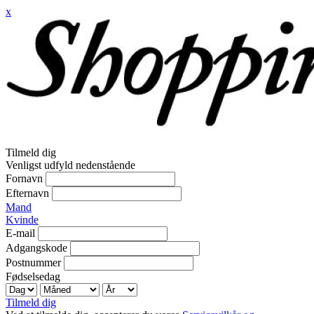
x
Tilmeld dig
Venligst udfyld nedenstående
Fornavn
Efternavn
Mand
Kvinde
E-mail
Adgangskode
Postnummer
Fødselsedag
Tilmeld dig