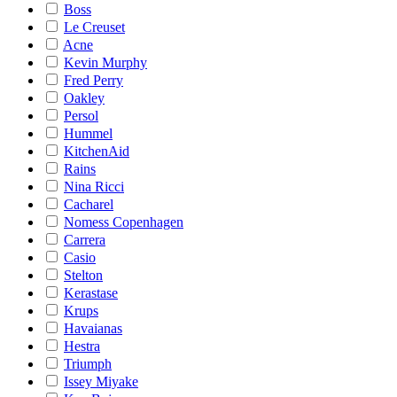
Boss
Le Creuset
Acne
Kevin Murphy
Fred Perry
Oakley
Persol
Hummel
KitchenAid
Rains
Nina Ricci
Cacharel
Nomess Copenhagen
Carrera
Casio
Stelton
Kerastase
Krups
Havaianas
Hestra
Triumph
Issey Miyake