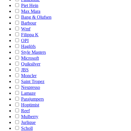
Piet Hein
Max Mara
Bang & Olufsen
Barbour
Wmf
Filippa K
OPI
Haglöfs
Style Masters
Microsoft
Quiksilver
JBS
Moncler
Saint Tropez
Nespresso
Lamaze
Parajumpers
Hoptimist
Reef
Mulberry
Jurlique
Scholl