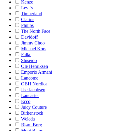
Kenzo
Levi´s
Timberland
Clarins
Philips
The North Face
Davidoff
Jimmy Choo
Michael Kors
Falke
Shiseido
Ole Henriksen
Emporio Armani
Lancome
OBH Nordica
Ilse Jacobsen
Lancaster
Ecco
Juicy Couture
Birkenstock
Weleda
Bjørn Borg
Mont Blanc