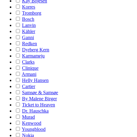
Kay Bojesen
Korres
Tromborg
Bosch
Lanvin
Kähler
Ganni
Redken
Dyrberg Kern
Karmameju
Clarks
Clinique
Armani
Helly Hansen
Cartier
Samsøe & Samsøe
By Malene Birger
Ticket to Heaven
Dr. Hauschka
Murad
Kenwood
Youngblood
Nokia