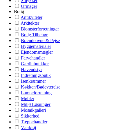
Smykker
Urmager
Bolig
Antikviteter
Arkitekter
Blomsterforretninger
Bolig Tilbehør
Brændeovne & Pejse
Byggematerialer
Ejendomsmægler
Farvehandler
Gardinbutikker
Haveudstyr
Indretningsbutik
Isenkræmmer
Køkken/Badeværelse
Lampeforretning
Møbler
Miljø Løsninger
Mosaikgalleri
Sikkerhed
Tæppehandler
Værktøj