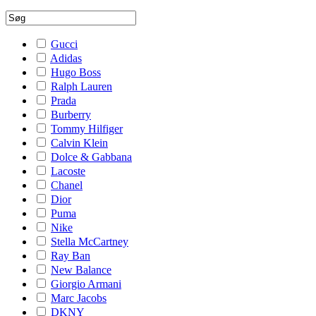
Gucci
Adidas
Hugo Boss
Ralph Lauren
Prada
Burberry
Tommy Hilfiger
Calvin Klein
Dolce & Gabbana
Lacoste
Chanel
Dior
Puma
Nike
Stella McCartney
Ray Ban
New Balance
Giorgio Armani
Marc Jacobs
DKNY