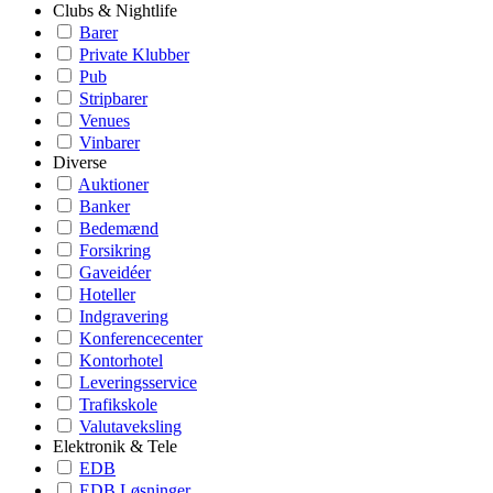
Clubs & Nightlife
Barer
Private Klubber
Pub
Stripbarer
Venues
Vinbarer
Diverse
Auktioner
Banker
Bedemænd
Forsikring
Gaveidéer
Hoteller
Indgravering
Konferencecenter
Kontorhotel
Leveringsservice
Trafikskole
Valutaveksling
Elektronik & Tele
EDB
EDB Løsninger