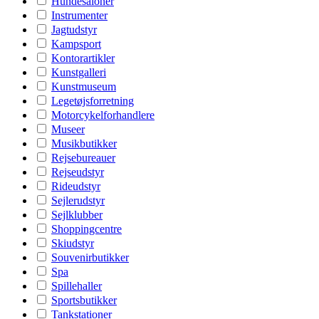
Hundesaloner
Instrumenter
Jagtudstyr
Kampsport
Kontorartikler
Kunstgalleri
Kunstmuseum
Legetøjsforretning
Motorcykelforhandlere
Museer
Musikbutikker
Rejsebureauer
Rejseudstyr
Rideudstyr
Sejlerudstyr
Sejlklubber
Shoppingcentre
Skiudstyr
Souvenirbutikker
Spa
Spillehaller
Sportsbutikker
Tankstationer