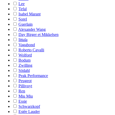
Lee
Tefal
Isabel Marant
Sorel
Guerlain
Alexander Wang
Day Birger et Mikkelsen
Iittala
Vagabond
Roberto Cavalli
Wolford
Bodum
Zwilling
Södahl
Peak Performance
Peugeot
Pillivuyt
Ren
Miu Miu
Essie
Schwarzkopf
Estée Lauder