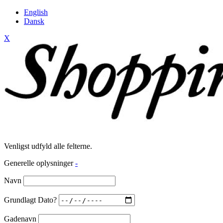
English
Dansk
X
Venligst udfyld alle felterne.
Generelle oplysninger
-
Navn
Grundlagt Dato?
Gadenavn