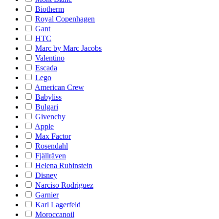
Biotherm
Royal Copenhagen
Gant
HTC
Marc by Marc Jacobs
Valentino
Escada
Lego
American Crew
Babyliss
Bulgari
Givenchy
Apple
Max Factor
Rosendahl
Fjällräven
Helena Rubinstein
Disney
Narciso Rodriguez
Garnier
Karl Lagerfeld
Moroccanoil