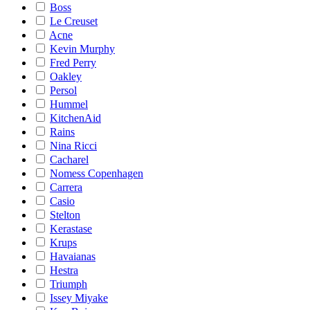
Boss
Le Creuset
Acne
Kevin Murphy
Fred Perry
Oakley
Persol
Hummel
KitchenAid
Rains
Nina Ricci
Cacharel
Nomess Copenhagen
Carrera
Casio
Stelton
Kerastase
Krups
Havaianas
Hestra
Triumph
Issey Miyake