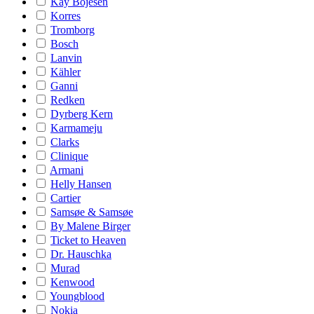
Kay Bojesen
Korres
Tromborg
Bosch
Lanvin
Kähler
Ganni
Redken
Dyrberg Kern
Karmameju
Clarks
Clinique
Armani
Helly Hansen
Cartier
Samsøe & Samsøe
By Malene Birger
Ticket to Heaven
Dr. Hauschka
Murad
Kenwood
Youngblood
Nokia