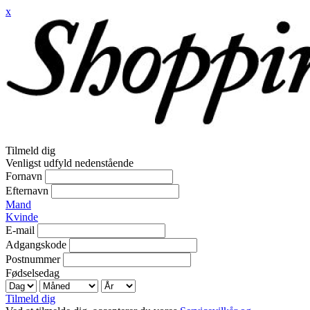
x
Tilmeld dig
Venligst udfyld nedenstående
Fornavn
Efternavn
Mand
Kvinde
E-mail
Adgangskode
Postnummer
Fødselsedag
Tilmeld dig