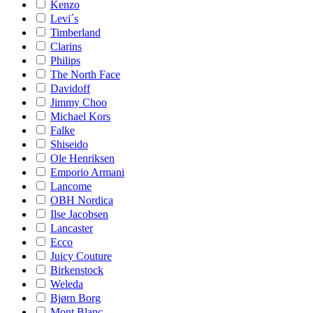
Kenzo
Levi´s
Timberland
Clarins
Philips
The North Face
Davidoff
Jimmy Choo
Michael Kors
Falke
Shiseido
Ole Henriksen
Emporio Armani
Lancome
OBH Nordica
Ilse Jacobsen
Lancaster
Ecco
Juicy Couture
Birkenstock
Weleda
Bjørn Borg
Mont Blanc