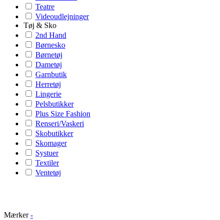
Teatre
Videoudlejninger
Tøj & Sko
2nd Hand
Børnesko
Børnetøj
Dametøj
Garnbutik
Herretøj
Lingerie
Pelsbutikker
Plus Size Fashion
Renseri/Vaskeri
Skobutikker
Skomager
Systuer
Textiler
Ventetøj
Mærker
-