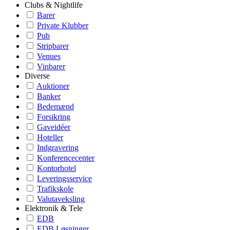
Clubs & Nightlife
Barer
Private Klubber
Pub
Stripbarer
Venues
Vinbarer
Diverse
Auktioner
Banker
Bedemænd
Forsikring
Gaveidéer
Hoteller
Indgravering
Konferencecenter
Kontorhotel
Leveringsservice
Trafikskole
Valutaveksling
Elektronik & Tele
EDB
EDB Løsninger