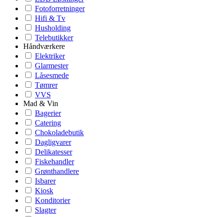
Fotoforretninger
Hifi & Tv
Husholding
Telebutikker
Håndværkere
Elektriker
Glarmester
Låsesmede
Tømrer
VVS
Mad & Vin
Bagerier
Catering
Chokoladebutik
Dagligvarer
Delikatesser
Fiskehandler
Grønthandlere
Isbarer
Kiosk
Konditorier
Slagter