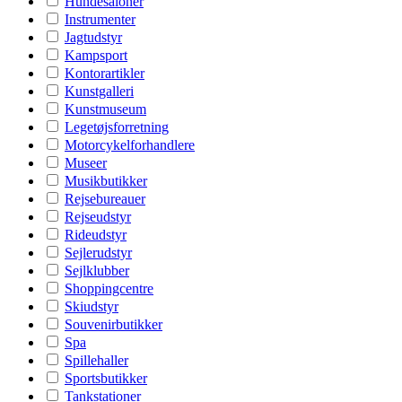
Hundesaloner
Instrumenter
Jagtudstyr
Kampsport
Kontorartikler
Kunstgalleri
Kunstmuseum
Legetøjsforretning
Motorcykelforhandlere
Museer
Musikbutikker
Rejsebureauer
Rejseudstyr
Rideudstyr
Sejlerudstyr
Sejlklubber
Shoppingcentre
Skiudstyr
Souvenirbutikker
Spa
Spillehaller
Sportsbutikker
Tankstationer