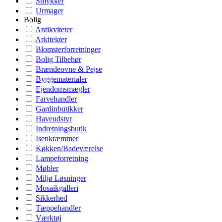
Smykker
Urmager
Bolig
Antikviteter
Arkitekter
Blomsterforretninger
Bolig Tilbehør
Brændeovne & Pejse
Byggematerialer
Ejendomsmægler
Farvehandler
Gardinbutikker
Haveudstyr
Indretningsbutik
Isenkræmmer
Køkken/Badeværelse
Lampeforretning
Møbler
Miljø Løsninger
Mosaikgalleri
Sikkerhed
Tæppehandler
Værktøj