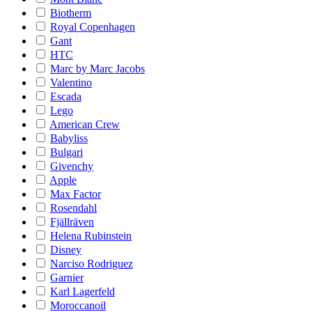
Biotherm
Royal Copenhagen
Gant
HTC
Marc by Marc Jacobs
Valentino
Escada
Lego
American Crew
Babyliss
Bulgari
Givenchy
Apple
Max Factor
Rosendahl
Fjällräven
Helena Rubinstein
Disney
Narciso Rodriguez
Garnier
Karl Lagerfeld
Moroccanoil