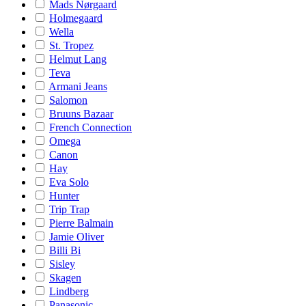
Mads Nørgaard
Holmegaard
Wella
St. Tropez
Helmut Lang
Teva
Armani Jeans
Salomon
Bruuns Bazaar
French Connection
Omega
Canon
Hay
Eva Solo
Hunter
Trip Trap
Pierre Balmain
Jamie Oliver
Billi Bi
Sisley
Skagen
Lindberg
Panasonic