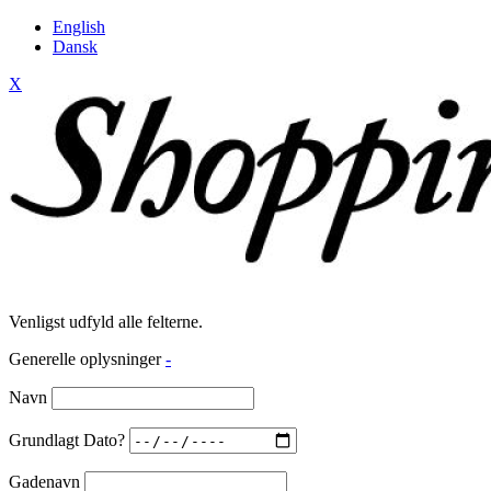
English
Dansk
X
Venligst udfyld alle felterne.
Generelle oplysninger
-
Navn
Grundlagt Dato?
Gadenavn