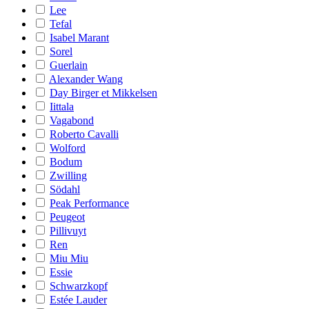
Lee
Tefal
Isabel Marant
Sorel
Guerlain
Alexander Wang
Day Birger et Mikkelsen
Iittala
Vagabond
Roberto Cavalli
Wolford
Bodum
Zwilling
Södahl
Peak Performance
Peugeot
Pillivuyt
Ren
Miu Miu
Essie
Schwarzkopf
Estée Lauder