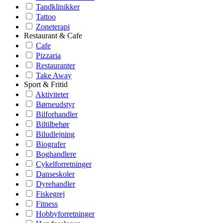
Tandklinikker
Tattoo
Zoneterapi
Restaurant & Cafe
Cafe
Pizzaria
Restauranter
Take Away
Sport & Fritid
Aktiviteter
Børneudstyr
Bilforhandler
Biltilbehør
Biludlejning
Biografer
Boghandlere
Cykelforretninger
Danseskoler
Dyrehandler
Fiskegrej
Fitness
Hobbyforretninger