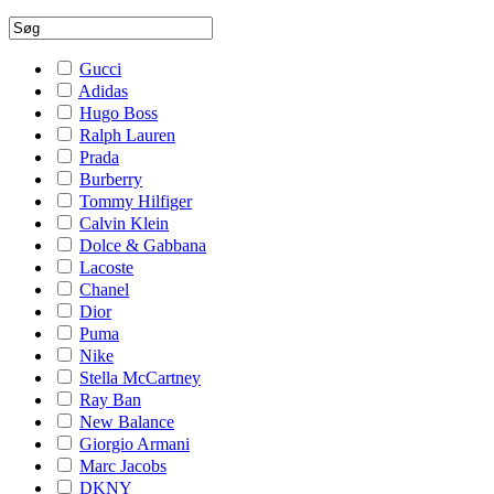
Gucci
Adidas
Hugo Boss
Ralph Lauren
Prada
Burberry
Tommy Hilfiger
Calvin Klein
Dolce & Gabbana
Lacoste
Chanel
Dior
Puma
Nike
Stella McCartney
Ray Ban
New Balance
Giorgio Armani
Marc Jacobs
DKNY