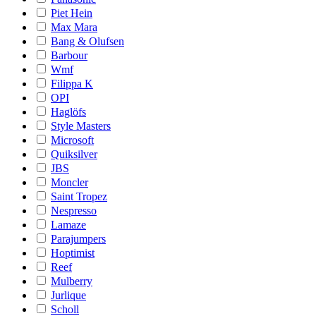
Piet Hein
Max Mara
Bang & Olufsen
Barbour
Wmf
Filippa K
OPI
Haglöfs
Style Masters
Microsoft
Quiksilver
JBS
Moncler
Saint Tropez
Nespresso
Lamaze
Parajumpers
Hoptimist
Reef
Mulberry
Jurlique
Scholl