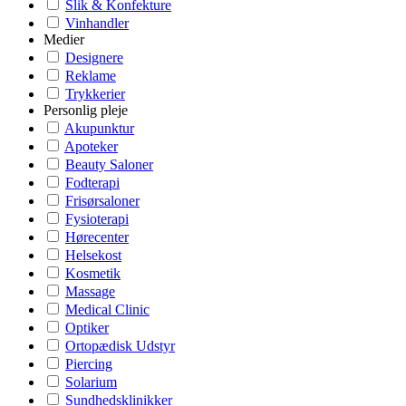
Slik & Konfekture
Vinhandler
Medier
Designere
Reklame
Trykkerier
Personlig pleje
Akupunktur
Apoteker
Beauty Saloner
Fodterapi
Frisørsaloner
Fysioterapi
Hørecenter
Helsekost
Kosmetik
Massage
Medical Clinic
Optiker
Ortopædisk Udstyr
Piercing
Solarium
Sundhedsklinikker