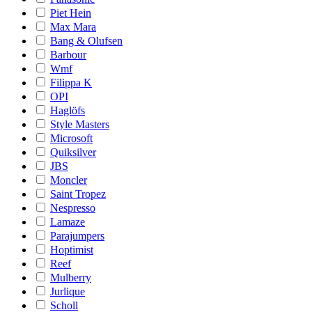
Piet Hein
Max Mara
Bang & Olufsen
Barbour
Wmf
Filippa K
OPI
Haglöfs
Style Masters
Microsoft
Quiksilver
JBS
Moncler
Saint Tropez
Nespresso
Lamaze
Parajumpers
Hoptimist
Reef
Mulberry
Jurlique
Scholl