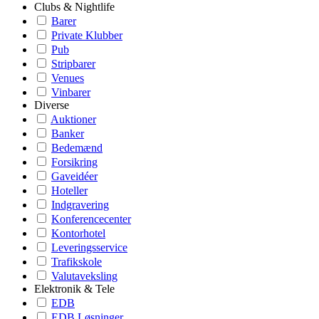
Clubs & Nightlife
Barer
Private Klubber
Pub
Stripbarer
Venues
Vinbarer
Diverse
Auktioner
Banker
Bedemænd
Forsikring
Gaveidéer
Hoteller
Indgravering
Konferencecenter
Kontorhotel
Leveringsservice
Trafikskole
Valutaveksling
Elektronik & Tele
EDB
EDB Løsninger