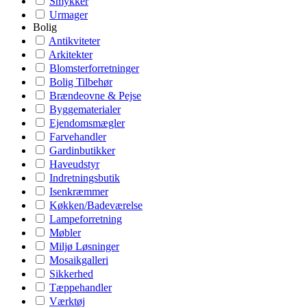
Smykker
Urmager
Bolig
Antikviteter
Arkitekter
Blomsterforretninger
Bolig Tilbehør
Brændeovne & Pejse
Byggematerialer
Ejendomsmægler
Farvehandler
Gardinbutikker
Haveudstyr
Indretningsbutik
Isenkræmmer
Køkken/Badeværelse
Lampeforretning
Møbler
Miljø Løsninger
Mosaikgalleri
Sikkerhed
Tæppehandler
Værktøj