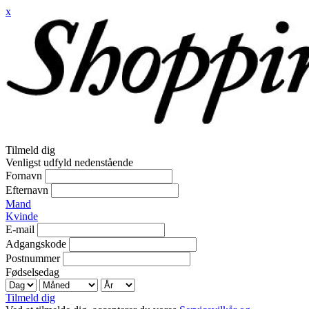
x
Tilmeld dig
Venligst udfyld nedenstående
Fornavn
Efternavn
Mand
Kvinde
E-mail
Adgangskode
Postnummer
Fødselsedag
Tilmeld dig