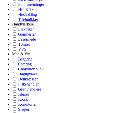
Fotoforretninger
Hifi & Tv
Husholding
Telebutikker
Håndværkere
Elektriker
Glarmester
Låsesmede
Tømrer
VVS
Mad & Vin
Bagerier
Catering
Chokoladebutik
Dagligvarer
Delikatesser
Fiskehandler
Grønthandlere
Isbarer
Kiosk
Konditorier
Slagter