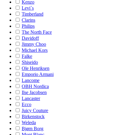
Kenzo
Levi´s
Timberland
Clarins
Philips
The North Face
Davidoff
Jimmy Choo
Michael Kors
Falke
Shiseido
Ole Henriksen
Emporio Armani
Lancome
OBH Nordica
Ilse Jacobsen
Lancaster
Ecco
Juicy Couture
Birkenstock
Weleda
Bjørn Borg
Mont Blanc