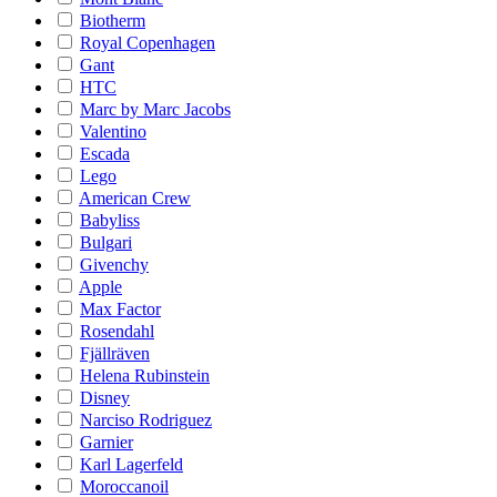
Biotherm
Royal Copenhagen
Gant
HTC
Marc by Marc Jacobs
Valentino
Escada
Lego
American Crew
Babyliss
Bulgari
Givenchy
Apple
Max Factor
Rosendahl
Fjällräven
Helena Rubinstein
Disney
Narciso Rodriguez
Garnier
Karl Lagerfeld
Moroccanoil