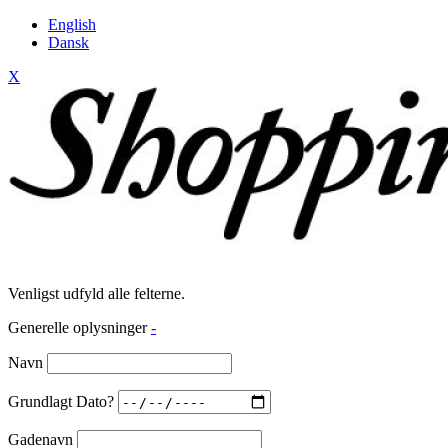
English
Dansk
X
Venligst udfyld alle felterne.
Generelle oplysninger
-
Navn
Grundlagt Dato?
Gadenavn