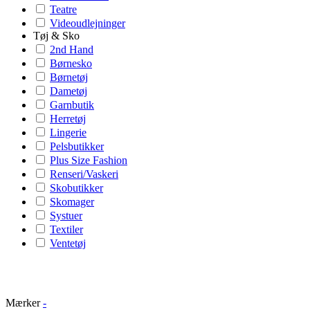
Teatre
Videoudlejninger
Tøj & Sko
2nd Hand
Børnesko
Børnetøj
Dametøj
Garnbutik
Herretøj
Lingerie
Pelsbutikker
Plus Size Fashion
Renseri/Vaskeri
Skobutikker
Skomager
Systuer
Textiler
Ventetøj
Mærker
-