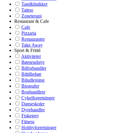
Tandklinikker
Tattoo
Zoneterapi
Restaurant & Cafe
Cafe
Pizzaria
Restauranter
Take Away
Sport & Fritid
Aktiviteter
Børneudstyr
Bilforhandler
Biltilbehør
Biludlejning
Biografer
Boghandlere
Cykelforretninger
Danseskoler
Dyrehandler
Fiskegrej
Fitness
Hobbyforretninger