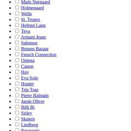
Mads Nørgaard
Holmegaard
Wella
St. Tropez
Helmut Lang
Teva
Armani Jeans
Salomon
Bruuns Bazaar
French Connection
Omega
Canon
Hay
Eva Solo
Hunter
Trip Trap
Pierre Balmain
Jamie Oliver
Billi Bi
Sisley
Skagen
Lindberg
Panasonic