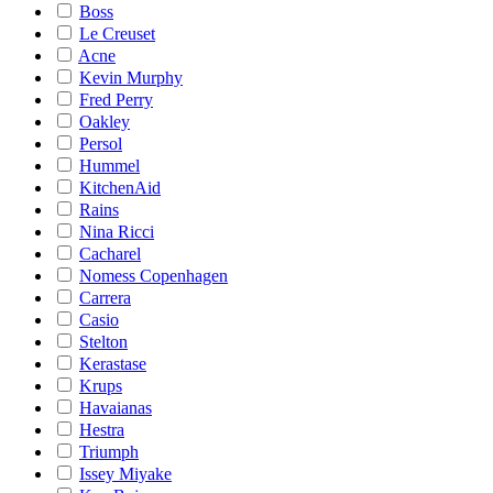
Boss
Le Creuset
Acne
Kevin Murphy
Fred Perry
Oakley
Persol
Hummel
KitchenAid
Rains
Nina Ricci
Cacharel
Nomess Copenhagen
Carrera
Casio
Stelton
Kerastase
Krups
Havaianas
Hestra
Triumph
Issey Miyake