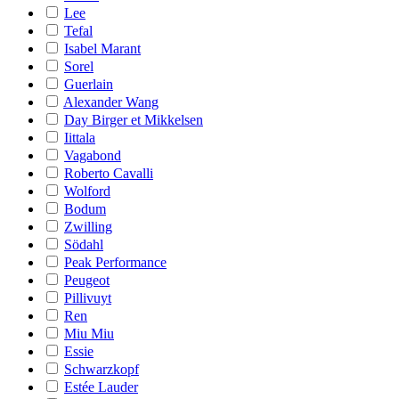
Lee
Tefal
Isabel Marant
Sorel
Guerlain
Alexander Wang
Day Birger et Mikkelsen
Iittala
Vagabond
Roberto Cavalli
Wolford
Bodum
Zwilling
Södahl
Peak Performance
Peugeot
Pillivuyt
Ren
Miu Miu
Essie
Schwarzkopf
Estée Lauder