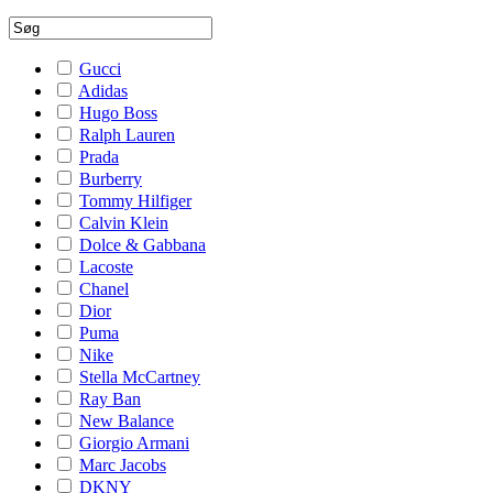
Gucci
Adidas
Hugo Boss
Ralph Lauren
Prada
Burberry
Tommy Hilfiger
Calvin Klein
Dolce & Gabbana
Lacoste
Chanel
Dior
Puma
Nike
Stella McCartney
Ray Ban
New Balance
Giorgio Armani
Marc Jacobs
DKNY