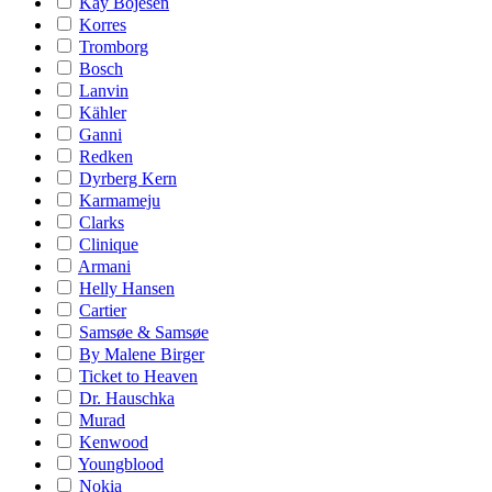
Kay Bojesen
Korres
Tromborg
Bosch
Lanvin
Kähler
Ganni
Redken
Dyrberg Kern
Karmameju
Clarks
Clinique
Armani
Helly Hansen
Cartier
Samsøe & Samsøe
By Malene Birger
Ticket to Heaven
Dr. Hauschka
Murad
Kenwood
Youngblood
Nokia