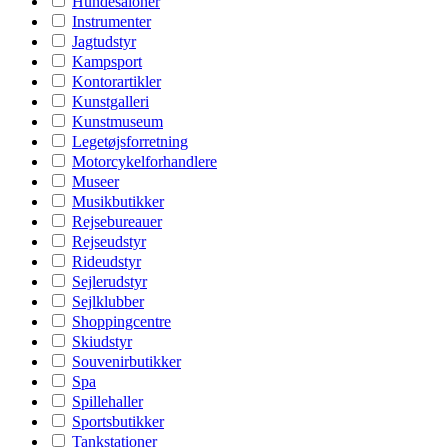
Hundesaloner
Instrumenter
Jagtudstyr
Kampsport
Kontorartikler
Kunstgalleri
Kunstmuseum
Legetøjsforretning
Motorcykelforhandlere
Museer
Musikbutikker
Rejsebureauer
Rejseudstyr
Rideudstyr
Sejlerudstyr
Sejlklubber
Shoppingcentre
Skiudstyr
Souvenirbutikker
Spa
Spillehaller
Sportsbutikker
Tankstationer