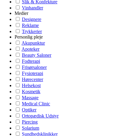
Slik & Konfekture
Vinhandler
Medier
Designere
Reklame
Trykkerier
Personlig pleje
Akupunktur
Apoteker
Beauty Saloner
Fodterapi
Frisørsaloner
Fysioterapi
Hørecenter
Helsekost
Kosmetik
Massage
Medical Clinic
Optiker
Ortopædisk Udstyr
Piercing
Solarium
Sundhedsklinikker