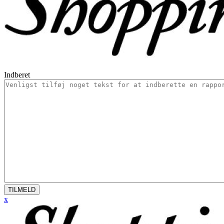
Indberet
TILMELD
x