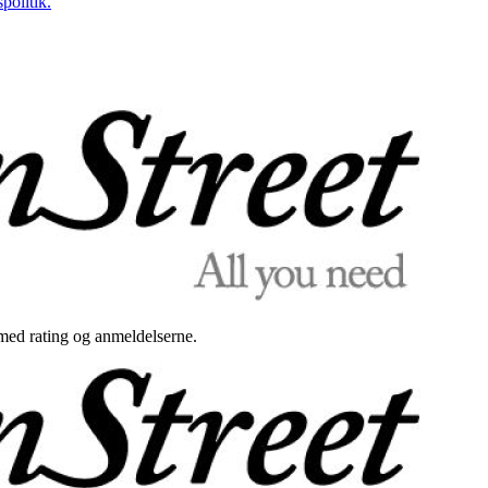
politik.
med rating og anmeldelserne.