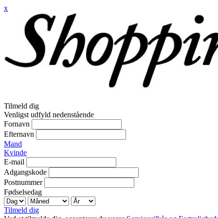
x
Tilmeld dig
Venligst udfyld nedenstående
Fornavn
Efternavn
Mand
Kvinde
E-mail
Adgangskode
Postnummer
Fødselsedag
Tilmeld dig