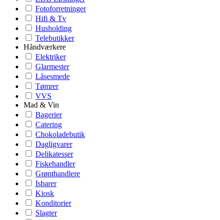
Fotoforretninger
Hifi & Tv
Husholding
Telebutikker
Håndværkere
Elektriker
Glarmester
Låsesmede
Tømrer
VVS
Mad & Vin
Bagerier
Catering
Chokoladebutik
Dagligvarer
Delikatesser
Fiskehandler
Grønthandlere
Isbarer
Kiosk
Konditorier
Slagter