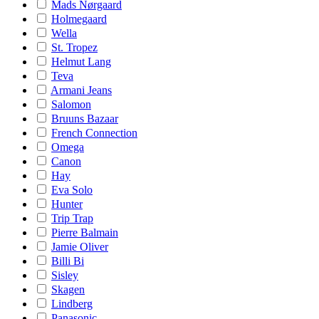
Mads Nørgaard
Holmegaard
Wella
St. Tropez
Helmut Lang
Teva
Armani Jeans
Salomon
Bruuns Bazaar
French Connection
Omega
Canon
Hay
Eva Solo
Hunter
Trip Trap
Pierre Balmain
Jamie Oliver
Billi Bi
Sisley
Skagen
Lindberg
Panasonic