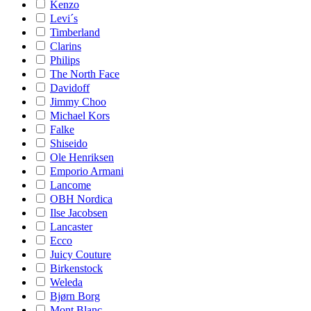
Kenzo
Levi´s
Timberland
Clarins
Philips
The North Face
Davidoff
Jimmy Choo
Michael Kors
Falke
Shiseido
Ole Henriksen
Emporio Armani
Lancome
OBH Nordica
Ilse Jacobsen
Lancaster
Ecco
Juicy Couture
Birkenstock
Weleda
Bjørn Borg
Mont Blanc