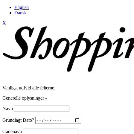
English
Dansk
X
Venligst udfyld alle felterne.
Generelle oplysninger
-
Navn
Grundlagt Dato?
Gadenavn