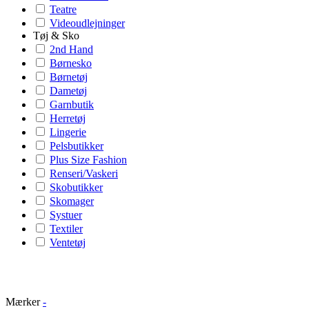
Teatre
Videoudlejninger
Tøj & Sko
2nd Hand
Børnesko
Børnetøj
Dametøj
Garnbutik
Herretøj
Lingerie
Pelsbutikker
Plus Size Fashion
Renseri/Vaskeri
Skobutikker
Skomager
Systuer
Textiler
Ventetøj
Mærker
-