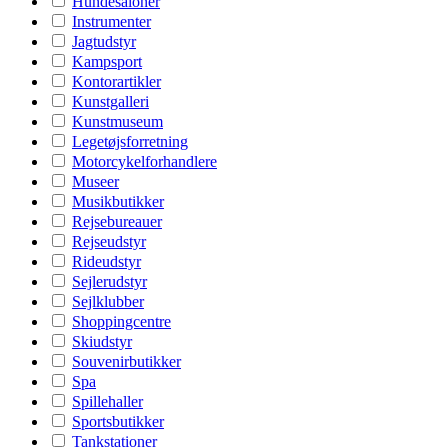
Hundesaloner
Instrumenter
Jagtudstyr
Kampsport
Kontorartikler
Kunstgalleri
Kunstmuseum
Legetøjsforretning
Motorcykelforhandlere
Museer
Musikbutikker
Rejsebureauer
Rejseudstyr
Rideudstyr
Sejlerudstyr
Sejlklubber
Shoppingcentre
Skiudstyr
Souvenirbutikker
Spa
Spillehaller
Sportsbutikker
Tankstationer