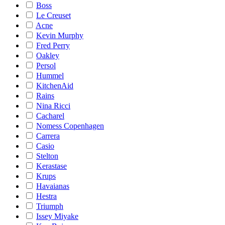
Boss
Le Creuset
Acne
Kevin Murphy
Fred Perry
Oakley
Persol
Hummel
KitchenAid
Rains
Nina Ricci
Cacharel
Nomess Copenhagen
Carrera
Casio
Stelton
Kerastase
Krups
Havaianas
Hestra
Triumph
Issey Miyake