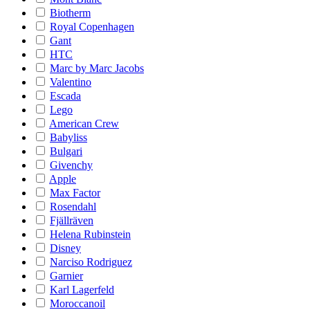
Biotherm
Royal Copenhagen
Gant
HTC
Marc by Marc Jacobs
Valentino
Escada
Lego
American Crew
Babyliss
Bulgari
Givenchy
Apple
Max Factor
Rosendahl
Fjällräven
Helena Rubinstein
Disney
Narciso Rodriguez
Garnier
Karl Lagerfeld
Moroccanoil