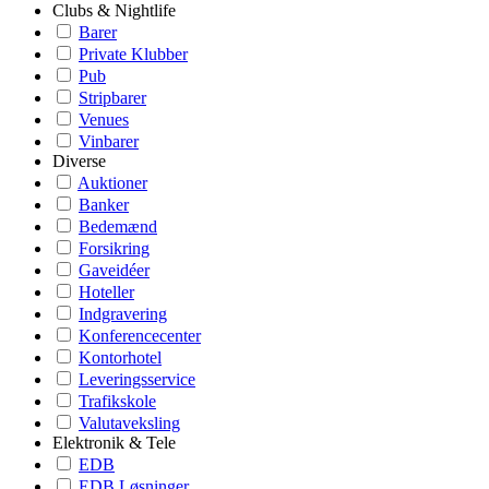
Clubs & Nightlife
Barer
Private Klubber
Pub
Stripbarer
Venues
Vinbarer
Diverse
Auktioner
Banker
Bedemænd
Forsikring
Gaveidéer
Hoteller
Indgravering
Konferencecenter
Kontorhotel
Leveringsservice
Trafikskole
Valutaveksling
Elektronik & Tele
EDB
EDB Løsninger