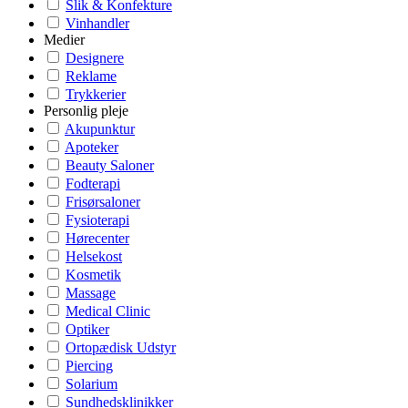
Slik & Konfekture
Vinhandler
Medier
Designere
Reklame
Trykkerier
Personlig pleje
Akupunktur
Apoteker
Beauty Saloner
Fodterapi
Frisørsaloner
Fysioterapi
Hørecenter
Helsekost
Kosmetik
Massage
Medical Clinic
Optiker
Ortopædisk Udstyr
Piercing
Solarium
Sundhedsklinikker