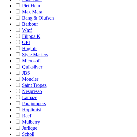
Piet Hein
Max Mara
Bang & Olufsen
Barbour
Wmf
Filippa K
OPI
Haglöfs
Style Masters
Microsoft
Quiksilver
JBS
Moncler
Saint Tropez
Nespresso
Lamaze
Parajumpers
Hoptimist
Reef
Mulberry
Jurlique
Scholl