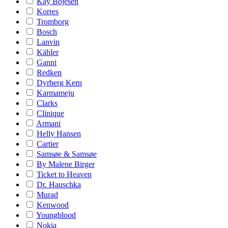
Kay Bojesen
Korres
Tromborg
Bosch
Lanvin
Kähler
Ganni
Redken
Dyrberg Kern
Karmameju
Clarks
Clinique
Armani
Helly Hansen
Cartier
Samsøe & Samsøe
By Malene Birger
Ticket to Heaven
Dr. Hauschka
Murad
Kenwood
Youngblood
Nokia