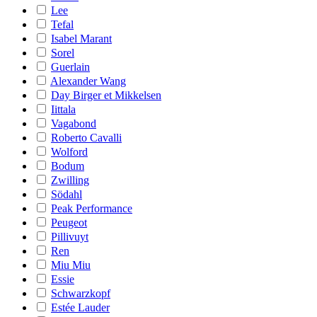
Lee
Tefal
Isabel Marant
Sorel
Guerlain
Alexander Wang
Day Birger et Mikkelsen
Iittala
Vagabond
Roberto Cavalli
Wolford
Bodum
Zwilling
Södahl
Peak Performance
Peugeot
Pillivuyt
Ren
Miu Miu
Essie
Schwarzkopf
Estée Lauder