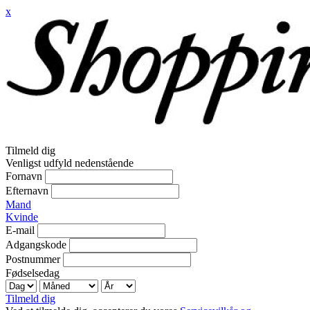
x
Tilmeld dig
Venligst udfyld nedenstående
Fornavn
Efternavn
Mand
Kvinde
E-mail
Adgangskode
Postnummer
Fødselsedag
Tilmeld dig