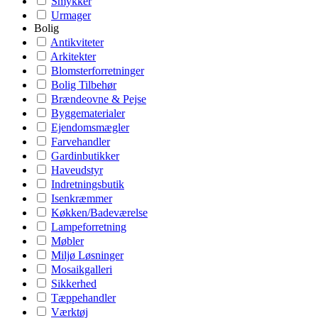
Smykker
Urmager
Bolig
Antikviteter
Arkitekter
Blomsterforretninger
Bolig Tilbehør
Brændeovne & Pejse
Byggematerialer
Ejendomsmægler
Farvehandler
Gardinbutikker
Haveudstyr
Indretningsbutik
Isenkræmmer
Køkken/Badeværelse
Lampeforretning
Møbler
Miljø Løsninger
Mosaikgalleri
Sikkerhed
Tæppehandler
Værktøj