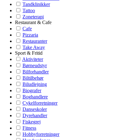
Tandklinikker
Tattoo
Zoneterapi
Restaurant & Cafe
Cafe
Pizzaria
Restauranter
Take Away
Sport & Fritid
Aktiviteter
Børneudstyr
Bilforhandler
Biltilbehør
Biludlejning
Biografer
Boghandlere
Cykelforretninger
Danseskoler
Dyrehandler
Fiskegrej
Fitness
Hobbyforretninger