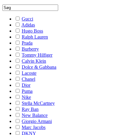
Gucci
Adidas
Hugo Boss
Ralph Lauren
Prada
Burberry
Tommy Hilfiger
Calvin Klein
Dolce & Gabbana
Lacoste
Chanel
Dior
Puma
Nike
Stella McCartney
Ray Ban
New Balance
Giorgio Armani
Marc Jacobs
DKNY