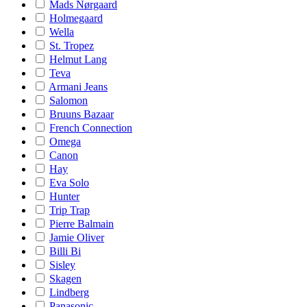
Mads Nørgaard
Holmegaard
Wella
St. Tropez
Helmut Lang
Teva
Armani Jeans
Salomon
Bruuns Bazaar
French Connection
Omega
Canon
Hay
Eva Solo
Hunter
Trip Trap
Pierre Balmain
Jamie Oliver
Billi Bi
Sisley
Skagen
Lindberg
Panasonic