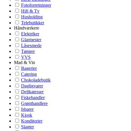
Fotoforretninger
Hifi & Tv
Husholding
Telebutikker
Håndværkere
Elektriker
Glarmester
Låsesmede
Tømrer
VVS
Mad & Vin
Bagerier
Catering
Chokoladebutik
Dagligvarer
Delikatesser
Fiskehandler
Grønthandlere
Isbarer
Kiosk
Konditorier
Slagter