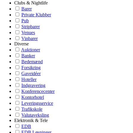
Clubs & Nightlife
Barer
Private Klubber
Pub
Stripbarer
Venues
Vinbarer
Diverse
Auktioner
Banker
Bedemænd
Forsikring
Gaveidéer
Hoteller
Indgravering
Konferencecenter
Kontorhotel
Leveringsservice
Trafikskole
Valutaveksling
Elektronik & Tele
EDB
EDB Løsninger