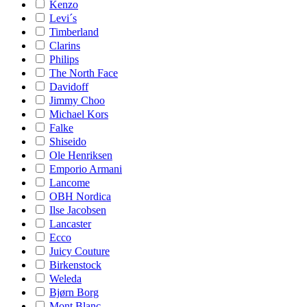
Kenzo
Levi´s
Timberland
Clarins
Philips
The North Face
Davidoff
Jimmy Choo
Michael Kors
Falke
Shiseido
Ole Henriksen
Emporio Armani
Lancome
OBH Nordica
Ilse Jacobsen
Lancaster
Ecco
Juicy Couture
Birkenstock
Weleda
Bjørn Borg
Mont Blanc