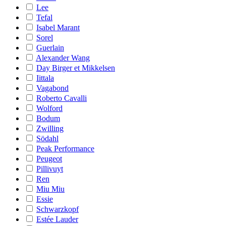
Lee
Tefal
Isabel Marant
Sorel
Guerlain
Alexander Wang
Day Birger et Mikkelsen
Iittala
Vagabond
Roberto Cavalli
Wolford
Bodum
Zwilling
Södahl
Peak Performance
Peugeot
Pillivuyt
Ren
Miu Miu
Essie
Schwarzkopf
Estée Lauder