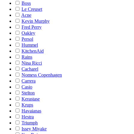
Boss
Le Creuset
Acne
Kevin Murphy
Fred Perry
Oakley
Persol
Hummel
KitchenAid
Rains
Nina Ricci
Cacharel
Nomess Copenhagen
Carrera
Casio
Stelton
Kerastase
Krups
Havaianas
Hestra
Triumph
Issey Miyake