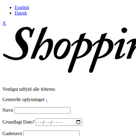
English
Dansk
X
Venligst udfyld alle felterne.
Generelle oplysninger
-
Navn
Grundlagt Dato?
Gadenavn