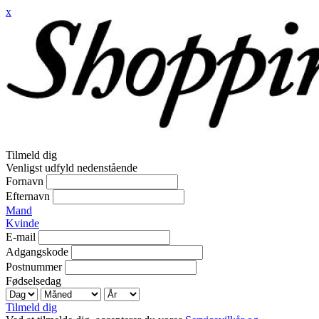
x
Tilmeld dig
Venligst udfyld nedenstående
Fornavn
Efternavn
Mand
Kvinde
E-mail
Adgangskode
Postnummer
Fødselsedag
Tilmeld dig