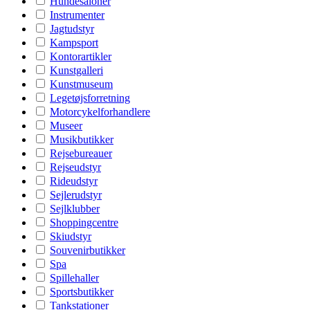
Hundesaloner
Instrumenter
Jagtudstyr
Kampsport
Kontorartikler
Kunstgalleri
Kunstmuseum
Legetøjsforretning
Motorcykelforhandlere
Museer
Musikbutikker
Rejsebureauer
Rejseudstyr
Rideudstyr
Sejlerudstyr
Sejlklubber
Shoppingcentre
Skiudstyr
Souvenirbutikker
Spa
Spillehaller
Sportsbutikker
Tankstationer