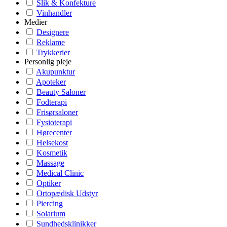
Slik & Konfekture
Vinhandler
Medier
Designere
Reklame
Trykkerier
Personlig pleje
Akupunktur
Apoteker
Beauty Saloner
Fodterapi
Frisørsaloner
Fysioterapi
Hørecenter
Helsekost
Kosmetik
Massage
Medical Clinic
Optiker
Ortopædisk Udstyr
Piercing
Solarium
Sundhedsklinikker