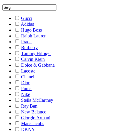
Gucci
Adidas
Hugo Boss
Ralph Lauren
Prada
Burberry
Tommy Hilfiger
Calvin Klein
Dolce & Gabbana
Lacoste
Chanel
Dior
Puma
Nike
Stella McCartney
Ray Ban
New Balance
Giorgio Armani
Marc Jacobs
DKNY