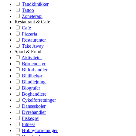
Tandklinikker
Tattoo
Zoneterapi
Restaurant & Cafe
Cafe
Pizzaria
Restauranter
Take Away
Sport & Fritid
Aktiviteter
Børneudstyr
Bilforhandler
Biltilbehør
Biludlejning
Biografer
Boghandlere
Cykelforretninger
Danseskoler
Dyrehandler
Fiskegrej
Fitness
Hobbyforretninger