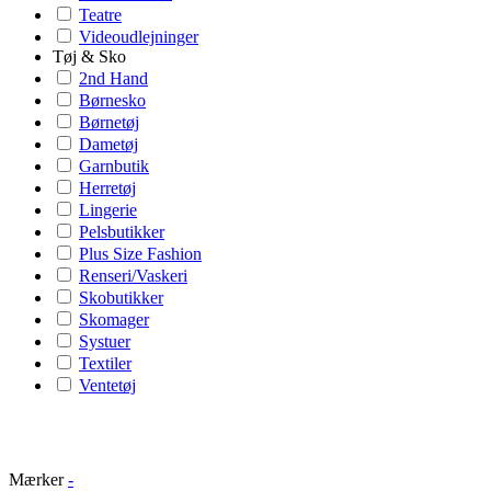
Teatre
Videoudlejninger
Tøj & Sko
2nd Hand
Børnesko
Børnetøj
Dametøj
Garnbutik
Herretøj
Lingerie
Pelsbutikker
Plus Size Fashion
Renseri/Vaskeri
Skobutikker
Skomager
Systuer
Textiler
Ventetøj
Mærker
-