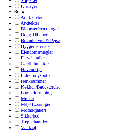
Smykker
Urmager
Bolig
Antikviteter
Arkitekter
Blomsterforretninger
Bolig Tilbehør
Brændeovne & Pejse
Byggematerialer
Ejendomsmægler
Farvehandler
Gardinbutikker
Haveudstyr
Indretningsbutik
Isenkræmmer
Køkken/Badeværelse
Lampeforretning
Møbler
Miljø Løsninger
Mosaikgalleri
Sikkerhed
Tæppehandler
Værktøj