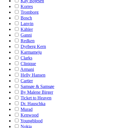
Kay Bojesen
Korres
Tromborg
Bosch
Lanvin
Kähler
Ganni
Redken
Dyrberg Kern
Karmameju
Clarks
Clinique
Armani
Helly Hansen
Cartier
Samsøe & Samsøe
By Malene Birger
Ticket to Heaven
Dr. Hauschka
Murad
Kenwood
Youngblood
Nokia