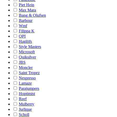
Piet Hein
Max Mara
Bang & Olufsen
Barbour
Wmf
Filippa K
OPI
Haglöfs
Style Masters
Microsoft
Quiksilver
JBS
Moncler
Saint Tropez
Nespresso
Lamaze
Parajumpers
Hoptimist
Reef
Mulberry
Jurlique
Scholl