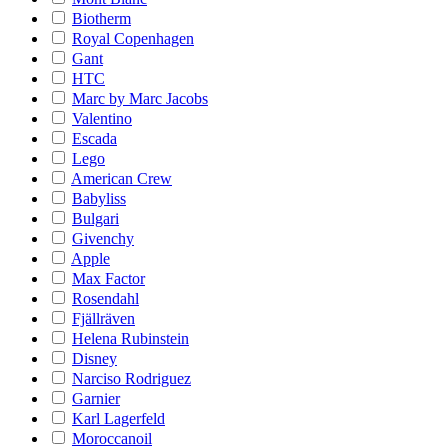
Biotherm
Royal Copenhagen
Gant
HTC
Marc by Marc Jacobs
Valentino
Escada
Lego
American Crew
Babyliss
Bulgari
Givenchy
Apple
Max Factor
Rosendahl
Fjällräven
Helena Rubinstein
Disney
Narciso Rodriguez
Garnier
Karl Lagerfeld
Moroccanoil