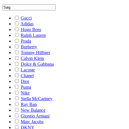
Gucci
Adidas
Hugo Boss
Ralph Lauren
Prada
Burberry
Tommy Hilfiger
Calvin Klein
Dolce & Gabbana
Lacoste
Chanel
Dior
Puma
Nike
Stella McCartney
Ray Ban
New Balance
Giorgio Armani
Marc Jacobs
DKNY