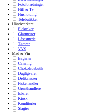
Fotoforretninger
Hifi & Tv
Husholding
Telebutikker
Håndværkere
Elektriker
Glarmester
Låsesmede
Tømrer
VVS
Mad & Vin
Bagerier
Catering
Chokoladebutik
Dagligvarer
Delikatesser
Fiskehandler
Grønthandlere
Isbarer
Kiosk
Konditorier
Slagter