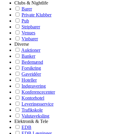
Clubs & Nightlife
Barer
Private Klubber
Pub
Stripbarer
Venues
Vinbarer
Diverse
Auktioner
Banker
Bedemænd
Forsikring
Gaveidéer
Hoteller
Indgravering
Konferencecenter
Kontorhotel
Leveringsservice
Trafikskole
Valutaveksling
Elektronik & Tele
EDB
EDB Løsninger