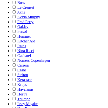
Boss
Le Creuset
Acne
Kevin Murphy
Fred Perry
Oakley
Persol
Hummel
KitchenAid
Rains
Nina Ricci
Cacharel
Nomess Copenhagen
Carrera
Casio
Stelton
Kerastase
Krups
Havaianas
Hestra
Triumph
Issey Miyake