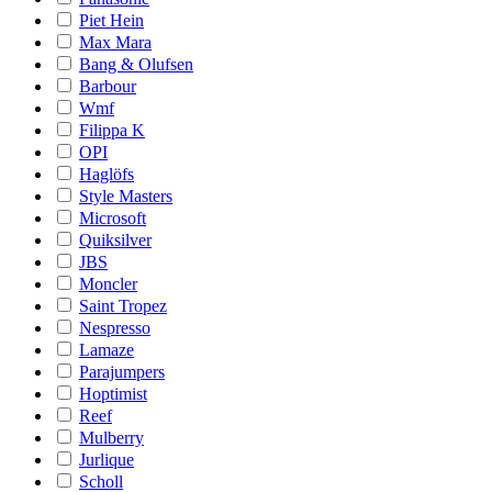
Piet Hein
Max Mara
Bang & Olufsen
Barbour
Wmf
Filippa K
OPI
Haglöfs
Style Masters
Microsoft
Quiksilver
JBS
Moncler
Saint Tropez
Nespresso
Lamaze
Parajumpers
Hoptimist
Reef
Mulberry
Jurlique
Scholl