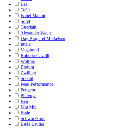
Lee
Tefal
Isabel Marant
Sorel
Guerlain
Alexander Wang
Day Birger et Mikkelsen
Iittala
Vagabond
Roberto Cavalli
Wolford
Bodum
Zwilling
Södahl
Peak Performance
Peugeot
Pillivuyt
Ren
Miu Miu
Essie
Schwarzkopf
Estée Lauder