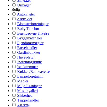
Smykker
Urmager
Bolig
Antikviteter
Arkitekter
Blomsterforretninger
Bolig Tilbehør
Brændeovne & Pejse
Byggematerialer
Ejendomsmægler
Farvehandler
Gardinbutikker
Haveudstyr
Indretningsbutik
Isenkræmmer
Køkken/Badeværelse
Lampeforretning
Møbler
Miljø Løsninger
Mosaikgalleri
Sikkerhed
Tæppehandler
Værktøj