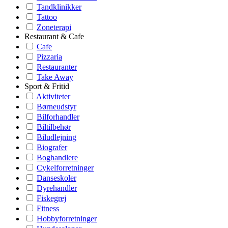
Tandklinikker
Tattoo
Zoneterapi
Restaurant & Cafe
Cafe
Pizzaria
Restauranter
Take Away
Sport & Fritid
Aktiviteter
Børneudstyr
Bilforhandler
Biltilbehør
Biludlejning
Biografer
Boghandlere
Cykelforretninger
Danseskoler
Dyrehandler
Fiskegrej
Fitness
Hobbyforretninger