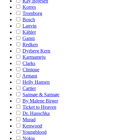
Kay Bojesen
Korres
Tromborg
Bosch
Lanvin
Kähler
Ganni
Redken
Dyrberg Kern
Karmameju
Clarks
Clinique
Armani
Helly Hansen
Cartier
Samsøe & Samsøe
By Malene Birger
Ticket to Heaven
Dr. Hauschka
Murad
Kenwood
Youngblood
Nokia