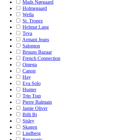
Mads Nørgaard
Holmegaard
Wella
St. Tropez
Helmut Lang
Teva
Armani Jeans
Salomon
Bruuns Bazaar
French Connection
Omega
Canon
Hay
Eva Solo
Hunter
Trip Trap
Pierre Balmain
Jamie Oliver
Billi Bi
Sisley
Skagen
Lindberg
Panasonic