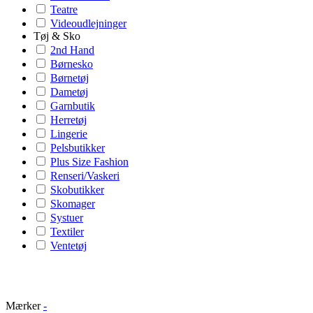
Teatre
Videoudlejninger
Tøj & Sko
2nd Hand
Børnesko
Børnetøj
Dametøj
Garnbutik
Herretøj
Lingerie
Pelsbutikker
Plus Size Fashion
Renseri/Vaskeri
Skobutikker
Skomager
Systuer
Textiler
Ventetøj
Mærker
-