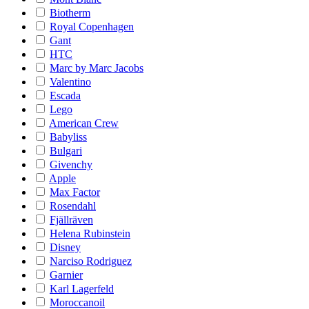
Biotherm
Royal Copenhagen
Gant
HTC
Marc by Marc Jacobs
Valentino
Escada
Lego
American Crew
Babyliss
Bulgari
Givenchy
Apple
Max Factor
Rosendahl
Fjällräven
Helena Rubinstein
Disney
Narciso Rodriguez
Garnier
Karl Lagerfeld
Moroccanoil