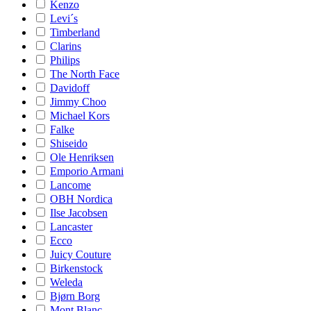
Kenzo
Levi´s
Timberland
Clarins
Philips
The North Face
Davidoff
Jimmy Choo
Michael Kors
Falke
Shiseido
Ole Henriksen
Emporio Armani
Lancome
OBH Nordica
Ilse Jacobsen
Lancaster
Ecco
Juicy Couture
Birkenstock
Weleda
Bjørn Borg
Mont Blanc