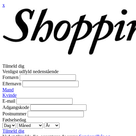
x
Tilmeld dig
Venligst udfyld nedenstående
Fornavn
Efternavn
Mand
Kvinde
E-mail
Adgangskode
Postnummer
Fødselsedag
Tilmeld dig