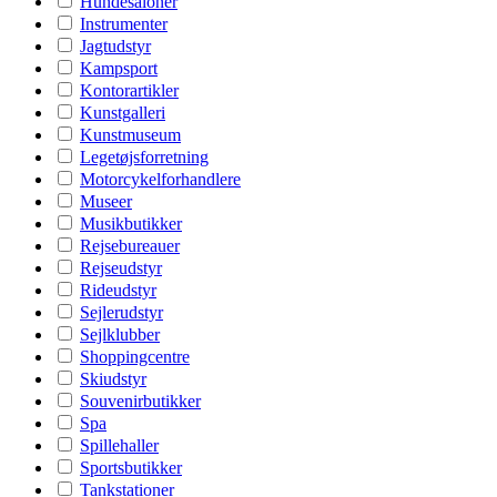
Hundesaloner
Instrumenter
Jagtudstyr
Kampsport
Kontorartikler
Kunstgalleri
Kunstmuseum
Legetøjsforretning
Motorcykelforhandlere
Museer
Musikbutikker
Rejsebureauer
Rejseudstyr
Rideudstyr
Sejlerudstyr
Sejlklubber
Shoppingcentre
Skiudstyr
Souvenirbutikker
Spa
Spillehaller
Sportsbutikker
Tankstationer