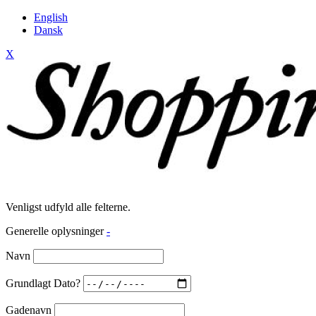
English
Dansk
X
Venligst udfyld alle felterne.
Generelle oplysninger
-
Navn
Grundlagt Dato?
Gadenavn