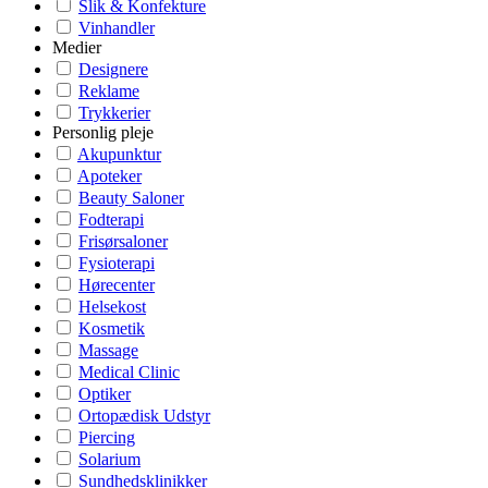
Slik & Konfekture
Vinhandler
Medier
Designere
Reklame
Trykkerier
Personlig pleje
Akupunktur
Apoteker
Beauty Saloner
Fodterapi
Frisørsaloner
Fysioterapi
Hørecenter
Helsekost
Kosmetik
Massage
Medical Clinic
Optiker
Ortopædisk Udstyr
Piercing
Solarium
Sundhedsklinikker