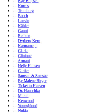
Kay Bojesen
Korres
Tromborg
Bosch
Lanvin
Kähler
Ganni
Redken
Dyrberg Kern
Karmameju
Clarks
Clinique
Armani
Helly Hansen
Cartier
Samsøe & Samsøe
By Malene Birger
Ticket to Heaven
Dr. Hauschka
Murad
Kenwood
Youngblood
Nokia