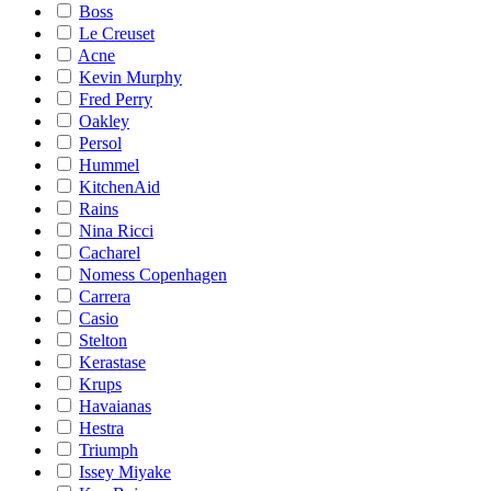
Boss
Le Creuset
Acne
Kevin Murphy
Fred Perry
Oakley
Persol
Hummel
KitchenAid
Rains
Nina Ricci
Cacharel
Nomess Copenhagen
Carrera
Casio
Stelton
Kerastase
Krups
Havaianas
Hestra
Triumph
Issey Miyake