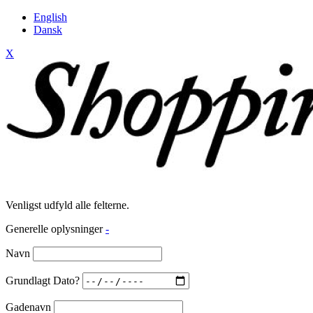
English
Dansk
X
Venligst udfyld alle felterne.
Generelle oplysninger
-
Navn
Grundlagt Dato?
Gadenavn