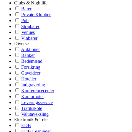
Clubs & Nightlife
Barer
Private Klubber
Pub
Stripbarer
Venues
Vinbarer
Diverse
Auktioner
Banker
Bedemænd
Forsikring
Gaveidéer
Hoteller
Indgravering
Konferencecenter
Kontorhotel
Leveringsservice
Trafikskole
Valutaveksling
Elektronik & Tele
EDB
EDB Løsninger