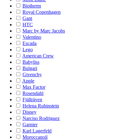
Biotherm
Royal Copenhagen
Gant
HTC
Marc by Marc Jacobs
Valentino
Escada
Lego
American Crew
Babyliss
Bulgari
Givenchy
Apple
Max Factor
Rosendahl
Fjällräven
Helena Rubinstein
Disney
Narciso Rodriguez
Garnier
Karl Lagerfeld
Moroccanoil