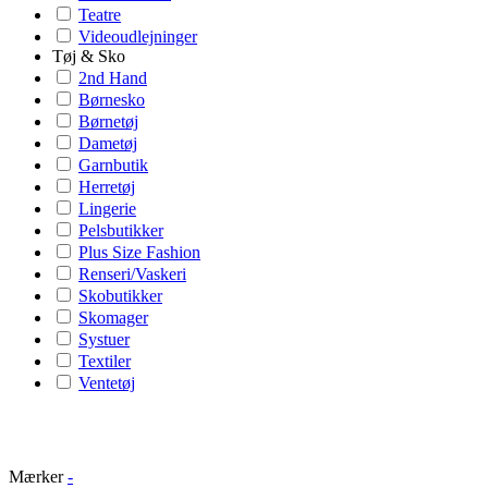
Teatre
Videoudlejninger
Tøj & Sko
2nd Hand
Børnesko
Børnetøj
Dametøj
Garnbutik
Herretøj
Lingerie
Pelsbutikker
Plus Size Fashion
Renseri/Vaskeri
Skobutikker
Skomager
Systuer
Textiler
Ventetøj
Mærker
-