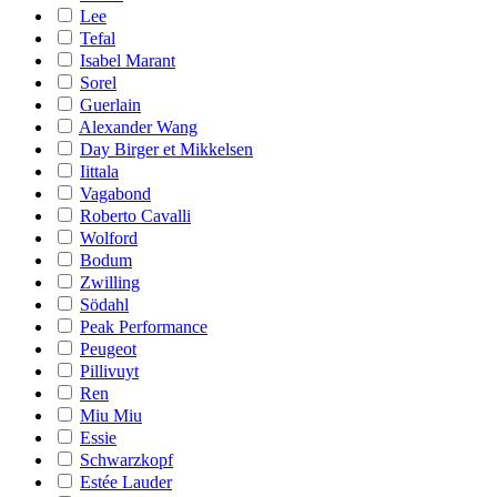
Lee
Tefal
Isabel Marant
Sorel
Guerlain
Alexander Wang
Day Birger et Mikkelsen
Iittala
Vagabond
Roberto Cavalli
Wolford
Bodum
Zwilling
Södahl
Peak Performance
Peugeot
Pillivuyt
Ren
Miu Miu
Essie
Schwarzkopf
Estée Lauder