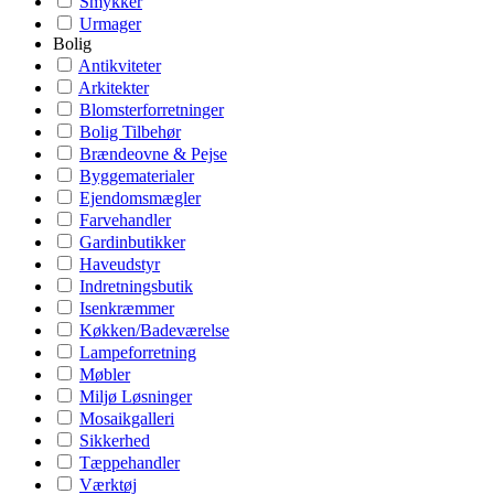
Smykker
Urmager
Bolig
Antikviteter
Arkitekter
Blomsterforretninger
Bolig Tilbehør
Brændeovne & Pejse
Byggematerialer
Ejendomsmægler
Farvehandler
Gardinbutikker
Haveudstyr
Indretningsbutik
Isenkræmmer
Køkken/Badeværelse
Lampeforretning
Møbler
Miljø Løsninger
Mosaikgalleri
Sikkerhed
Tæppehandler
Værktøj