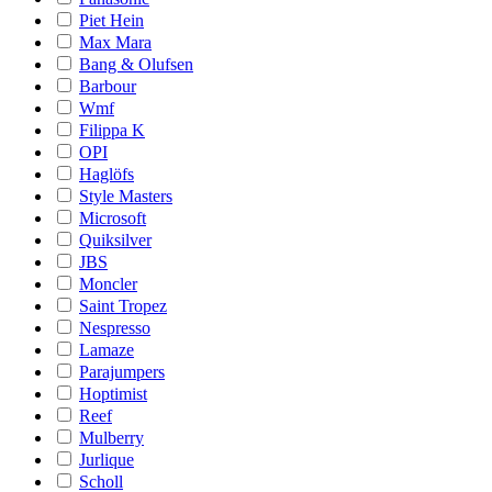
Piet Hein
Max Mara
Bang & Olufsen
Barbour
Wmf
Filippa K
OPI
Haglöfs
Style Masters
Microsoft
Quiksilver
JBS
Moncler
Saint Tropez
Nespresso
Lamaze
Parajumpers
Hoptimist
Reef
Mulberry
Jurlique
Scholl