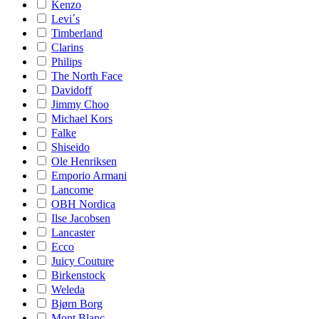
Kenzo
Levi´s
Timberland
Clarins
Philips
The North Face
Davidoff
Jimmy Choo
Michael Kors
Falke
Shiseido
Ole Henriksen
Emporio Armani
Lancome
OBH Nordica
Ilse Jacobsen
Lancaster
Ecco
Juicy Couture
Birkenstock
Weleda
Bjørn Borg
Mont Blanc