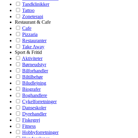
Tandklinikker
Tattoo
Zoneterapi
Restaurant & Cafe
Cafe
Pizzaria
Restauranter
Take Away
Sport & Fritid
Aktiviteter
Børneudstyr
Bilforhandler
Biltilbehør
Biludlejning
Biografer
Boghandlere
Cykelforretninger
Danseskoler
Dyrehandler
Fiskegrej
Fitness
Hobbyforretninger