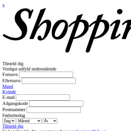
x
Tilmeld dig
Venligst udfyld nedenstående
Fornavn
Efternavn
Mand
Kvinde
E-mail
Adgangskode
Postnummer
Fødselsedag
Tilmeld dig