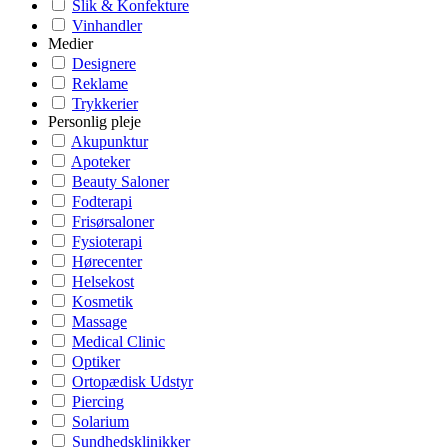
Slik & Konfekture
Vinhandler
Medier
Designere
Reklame
Trykkerier
Personlig pleje
Akupunktur
Apoteker
Beauty Saloner
Fodterapi
Frisørsaloner
Fysioterapi
Hørecenter
Helsekost
Kosmetik
Massage
Medical Clinic
Optiker
Ortopædisk Udstyr
Piercing
Solarium
Sundhedsklinikker