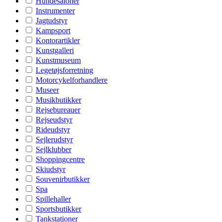
Hundesaloner
Instrumenter
Jagtudstyr
Kampsport
Kontorartikler
Kunstgalleri
Kunstmuseum
Legetøjsforretning
Motorcykelforhandlere
Museer
Musikbutikker
Rejsebureauer
Rejseudstyr
Rideudstyr
Sejlerudstyr
Sejlklubber
Shoppingcentre
Skiudstyr
Souvenirbutikker
Spa
Spillehaller
Sportsbutikker
Tankstationer