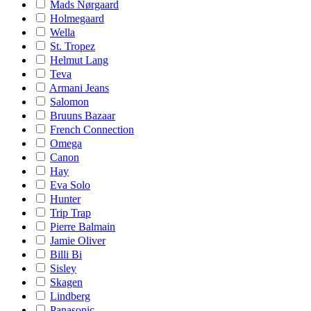
Mads Nørgaard
Holmegaard
Wella
St. Tropez
Helmut Lang
Teva
Armani Jeans
Salomon
Bruuns Bazaar
French Connection
Omega
Canon
Hay
Eva Solo
Hunter
Trip Trap
Pierre Balmain
Jamie Oliver
Billi Bi
Sisley
Skagen
Lindberg
Panasonic