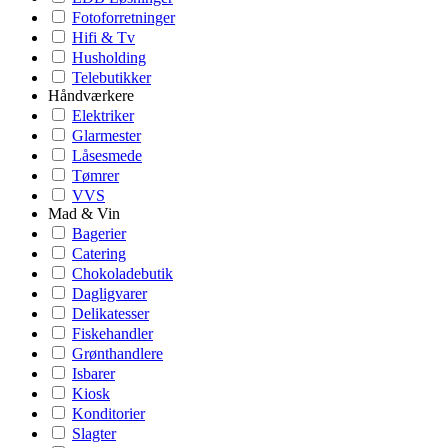
Fotoforretninger
Hifi & Tv
Husholding
Telebutikker
Håndværkere
Elektriker
Glarmester
Låsesmede
Tømrer
VVS
Mad & Vin
Bagerier
Catering
Chokoladebutik
Dagligvarer
Delikatesser
Fiskehandler
Grønthandlere
Isbarer
Kiosk
Konditorier
Slagter