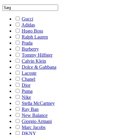
Gucci
Adidas
Hugo Boss
Ralph Lauren
Prada
Burberry
Tommy Hilfiger
Calvin Klein
Dolce & Gabbana
Lacoste
Chanel
Dior
Puma
Nike
Stella McCartney
Ray Ban
New Balance
Giorgio Armani
Marc Jacobs
DKNY