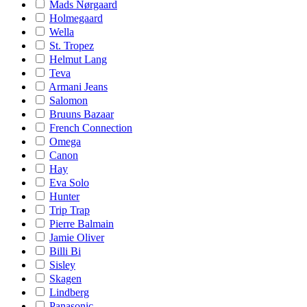
Mads Nørgaard
Holmegaard
Wella
St. Tropez
Helmut Lang
Teva
Armani Jeans
Salomon
Bruuns Bazaar
French Connection
Omega
Canon
Hay
Eva Solo
Hunter
Trip Trap
Pierre Balmain
Jamie Oliver
Billi Bi
Sisley
Skagen
Lindberg
Panasonic