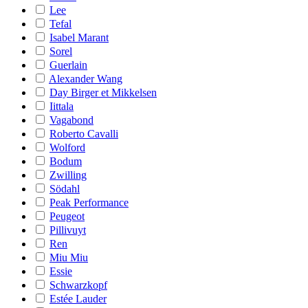
Lee
Tefal
Isabel Marant
Sorel
Guerlain
Alexander Wang
Day Birger et Mikkelsen
Iittala
Vagabond
Roberto Cavalli
Wolford
Bodum
Zwilling
Södahl
Peak Performance
Peugeot
Pillivuyt
Ren
Miu Miu
Essie
Schwarzkopf
Estée Lauder