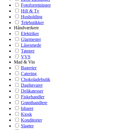
Fotoforretninger
Hifi & Tv
Husholding
Telebutikker
Håndværkere
Elektriker
Glarmester
Låsesmede
Tømrer
VVS
Mad & Vin
Bagerier
Catering
Chokoladebutik
Dagligvarer
Delikatesser
Fiskehandler
Grønthandlere
Isbarer
Kiosk
Konditorier
Slagter