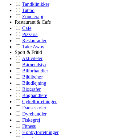
Tandklinikker
Tattoo
Zoneterapi
Restaurant & Cafe
Cafe
Pizzaria
Restauranter
Take Away
Sport & Fritid
Aktiviteter
Børneudstyr
Bilforhandler
Biltilbehør
Biludlejning
Biografer
Boghandlere
Cykelforretninger
Danseskoler
Dyrehandler
Fiskegrej
Fitness
Hobbyforretninger