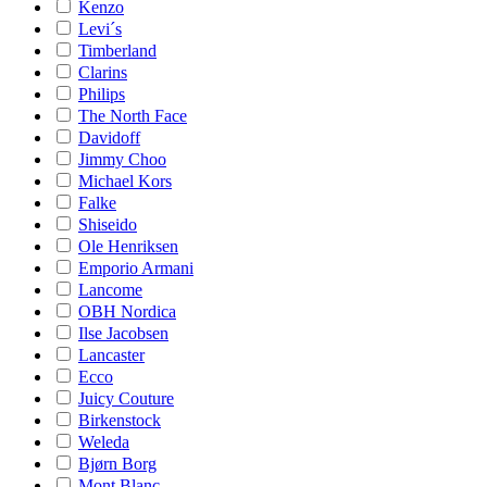
Kenzo
Levi´s
Timberland
Clarins
Philips
The North Face
Davidoff
Jimmy Choo
Michael Kors
Falke
Shiseido
Ole Henriksen
Emporio Armani
Lancome
OBH Nordica
Ilse Jacobsen
Lancaster
Ecco
Juicy Couture
Birkenstock
Weleda
Bjørn Borg
Mont Blanc