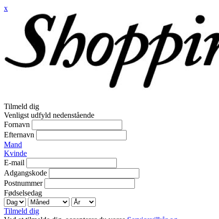
x
Tilmeld dig
Venligst udfyld nedenstående
Fornavn
Efternavn
Mand
Kvinde
E-mail
Adgangskode
Postnummer
Fødselsedag
Tilmeld dig