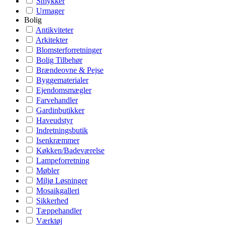
Smykker
Urmager
Bolig
Antikviteter
Arkitekter
Blomsterforretninger
Bolig Tilbehør
Brændeovne & Pejse
Byggematerialer
Ejendomsmægler
Farvehandler
Gardinbutikker
Haveudstyr
Indretningsbutik
Isenkræmmer
Køkken/Badeværelse
Lampeforretning
Møbler
Miljø Løsninger
Mosaikgalleri
Sikkerhed
Tæppehandler
Værktøj