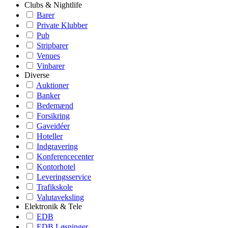
Clubs & Nightlife
Barer
Private Klubber
Pub
Stripbarer
Venues
Vinbarer
Diverse
Auktioner
Banker
Bedemænd
Forsikring
Gaveidéer
Hoteller
Indgravering
Konferencecenter
Kontorhotel
Leveringsservice
Trafikskole
Valutaveksling
Elektronik & Tele
EDB
EDB Løsninger