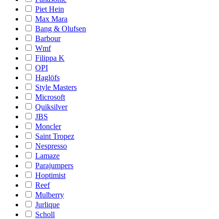
Piet Hein
Max Mara
Bang & Olufsen
Barbour
Wmf
Filippa K
OPI
Haglöfs
Style Masters
Microsoft
Quiksilver
JBS
Moncler
Saint Tropez
Nespresso
Lamaze
Parajumpers
Hoptimist
Reef
Mulberry
Jurlique
Scholl