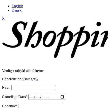
English
Dansk
X
Venligst udfyld alle felterne.
Generelle oplysninger
-
Navn
Grundlagt Dato?
Gadenavn