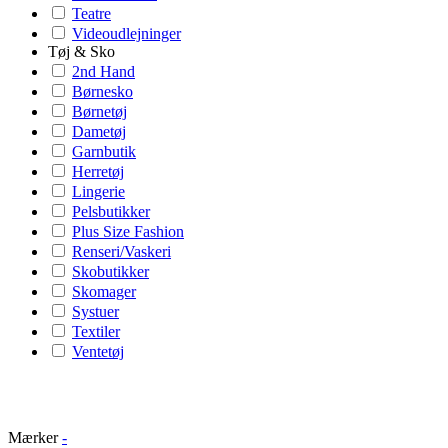
Teatre
Videoudlejninger
Tøj & Sko
2nd Hand
Børnesko
Børnetøj
Dametøj
Garnbutik
Herretøj
Lingerie
Pelsbutikker
Plus Size Fashion
Renseri/Vaskeri
Skobutikker
Skomager
Systuer
Textiler
Ventetøj
Mærker
-