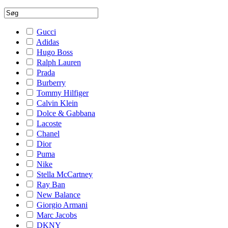
Gucci
Adidas
Hugo Boss
Ralph Lauren
Prada
Burberry
Tommy Hilfiger
Calvin Klein
Dolce & Gabbana
Lacoste
Chanel
Dior
Puma
Nike
Stella McCartney
Ray Ban
New Balance
Giorgio Armani
Marc Jacobs
DKNY