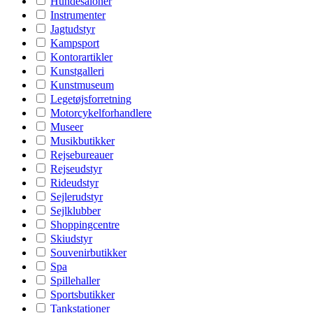
Hundesaloner
Instrumenter
Jagtudstyr
Kampsport
Kontorartikler
Kunstgalleri
Kunstmuseum
Legetøjsforretning
Motorcykelforhandlere
Museer
Musikbutikker
Rejsebureauer
Rejseudstyr
Rideudstyr
Sejlerudstyr
Sejlklubber
Shoppingcentre
Skiudstyr
Souvenirbutikker
Spa
Spillehaller
Sportsbutikker
Tankstationer