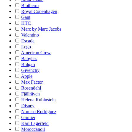
Biotherm
Royal Copenhagen
Gant
HTC
Marc by Marc Jacobs
Valentino
Escada
Lego
American Crew
Babyliss
Bulgari
Givenchy
Apple
Max Factor
Rosendahl
Fjällräven
Helena Rubinstein
Disney
Narciso Rodriguez
Garnier
Karl Lagerfeld
Moroccanoil