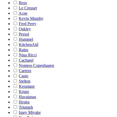
Boss
Le Creuset
Acne
Kevin Murphy
Fred Perry
Oakley
Persol
Hummel
KitchenAid
Rains
Nina Ricci
Cacharel
Nomess Copenhagen
Carrera
Casio
Stelton
Kerastase
Krups
Havaianas
Hestra
Triumph
Issey Miyake