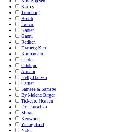
Kay Bojesen
Korres
Tromborg
Bosch
Lanvin
Kähler
Ganni
Redken
Dyrberg Kern
Karmameju
Clarks
Clinique
Armani
Helly Hansen
Cartier
Samsøe & Samsøe
By Malene Birger
Ticket to Heaven
Dr. Hauschka
Murad
Kenwood
Youngblood
Nokia