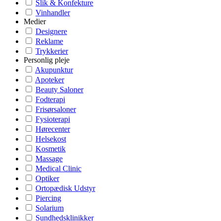
Slik & Konfekture
Vinhandler
Medier
Designere
Reklame
Trykkerier
Personlig pleje
Akupunktur
Apoteker
Beauty Saloner
Fodterapi
Frisørsaloner
Fysioterapi
Hørecenter
Helsekost
Kosmetik
Massage
Medical Clinic
Optiker
Ortopædisk Udstyr
Piercing
Solarium
Sundhedsklinikker