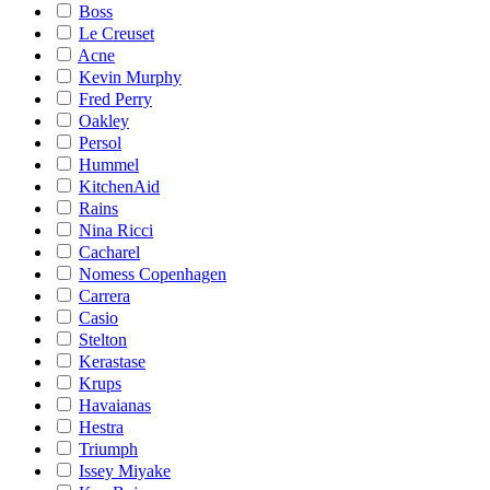
Boss
Le Creuset
Acne
Kevin Murphy
Fred Perry
Oakley
Persol
Hummel
KitchenAid
Rains
Nina Ricci
Cacharel
Nomess Copenhagen
Carrera
Casio
Stelton
Kerastase
Krups
Havaianas
Hestra
Triumph
Issey Miyake