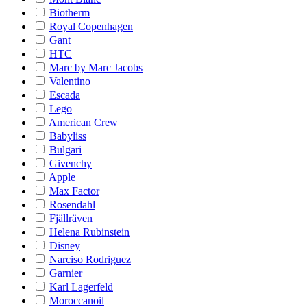
Biotherm
Royal Copenhagen
Gant
HTC
Marc by Marc Jacobs
Valentino
Escada
Lego
American Crew
Babyliss
Bulgari
Givenchy
Apple
Max Factor
Rosendahl
Fjällräven
Helena Rubinstein
Disney
Narciso Rodriguez
Garnier
Karl Lagerfeld
Moroccanoil