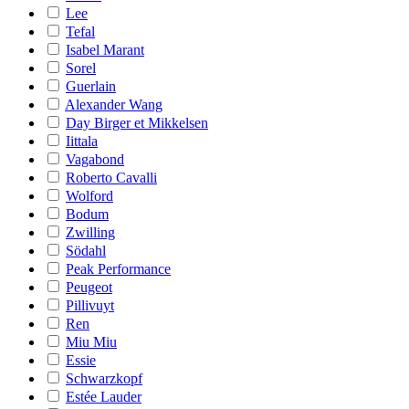
Lee
Tefal
Isabel Marant
Sorel
Guerlain
Alexander Wang
Day Birger et Mikkelsen
Iittala
Vagabond
Roberto Cavalli
Wolford
Bodum
Zwilling
Södahl
Peak Performance
Peugeot
Pillivuyt
Ren
Miu Miu
Essie
Schwarzkopf
Estée Lauder