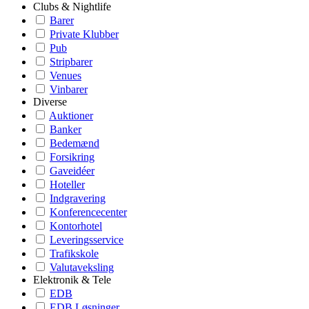
Clubs & Nightlife
Barer
Private Klubber
Pub
Stripbarer
Venues
Vinbarer
Diverse
Auktioner
Banker
Bedemænd
Forsikring
Gaveidéer
Hoteller
Indgravering
Konferencecenter
Kontorhotel
Leveringsservice
Trafikskole
Valutaveksling
Elektronik & Tele
EDB
EDB Løsninger