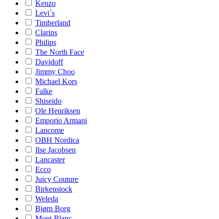
Kenzo
Levi´s
Timberland
Clarins
Philips
The North Face
Davidoff
Jimmy Choo
Michael Kors
Falke
Shiseido
Ole Henriksen
Emporio Armani
Lancome
OBH Nordica
Ilse Jacobsen
Lancaster
Ecco
Juicy Couture
Birkenstock
Weleda
Bjørn Borg
Mont Blanc