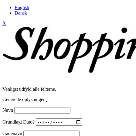
English
Dansk
X
Venligst udfyld alle felterne.
Generelle oplysninger
-
Navn
Grundlagt Dato?
Gadenavn