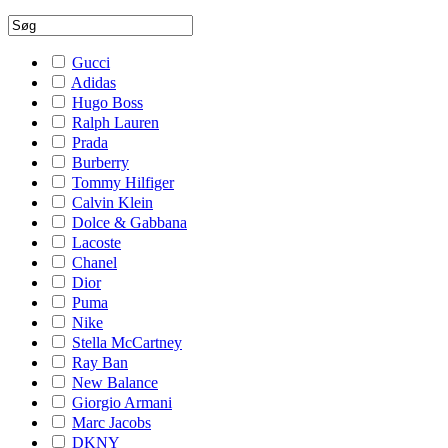
Gucci
Adidas
Hugo Boss
Ralph Lauren
Prada
Burberry
Tommy Hilfiger
Calvin Klein
Dolce & Gabbana
Lacoste
Chanel
Dior
Puma
Nike
Stella McCartney
Ray Ban
New Balance
Giorgio Armani
Marc Jacobs
DKNY