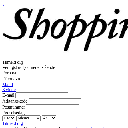
x
Tilmeld dig
Venligst udfyld nedenstående
Fornavn
Efternavn
Mand
Kvinde
E-mail
Adgangskode
Postnummer
Fødselsedag
Tilmeld dig