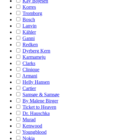
Kay Bojesen
Korres
Tromborg
Bosch
Lanvin
Kähler
Ganni
Redken
Dyrberg Kern
Karmameju
Clarks
Clinique
Armani
Helly Hansen
Cartier
Samsøe & Samsøe
By Malene Birger
Ticket to Heaven
Dr. Hauschka
Murad
Kenwood
Youngblood
Nokia