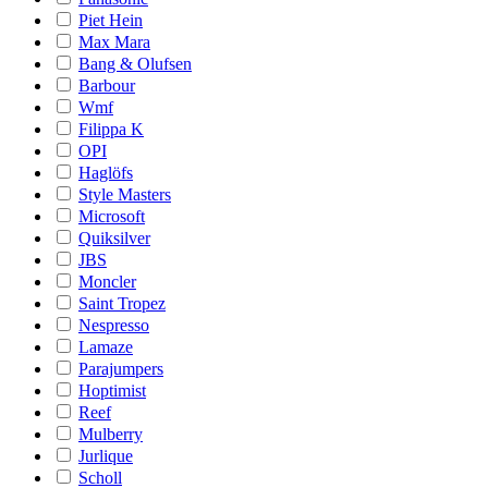
Piet Hein
Max Mara
Bang & Olufsen
Barbour
Wmf
Filippa K
OPI
Haglöfs
Style Masters
Microsoft
Quiksilver
JBS
Moncler
Saint Tropez
Nespresso
Lamaze
Parajumpers
Hoptimist
Reef
Mulberry
Jurlique
Scholl