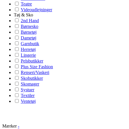
Teatre
Videoudlejninger
Tøj & Sko
2nd Hand
Børnesko
Børnetøj
Dametøj
Garnbutik
Herretøj
Lingerie
Pelsbutikker
Plus Size Fashion
Renseri/Vaskeri
Skobutikker
Skomager
Systuer
Textiler
Ventetøj
Mærker
-