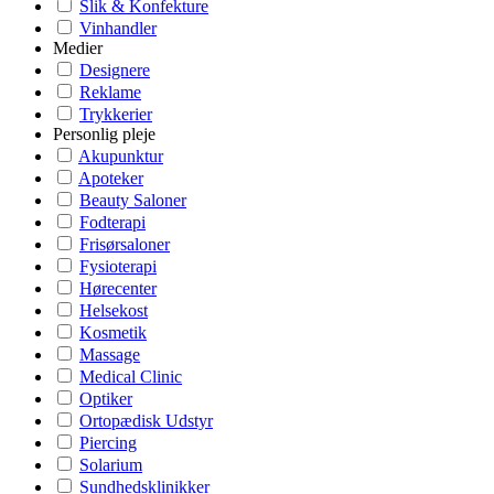
Slik & Konfekture
Vinhandler
Medier
Designere
Reklame
Trykkerier
Personlig pleje
Akupunktur
Apoteker
Beauty Saloner
Fodterapi
Frisørsaloner
Fysioterapi
Hørecenter
Helsekost
Kosmetik
Massage
Medical Clinic
Optiker
Ortopædisk Udstyr
Piercing
Solarium
Sundhedsklinikker