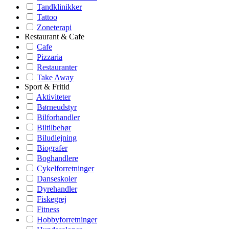
Tandklinikker
Tattoo
Zoneterapi
Restaurant & Cafe
Cafe
Pizzaria
Restauranter
Take Away
Sport & Fritid
Aktiviteter
Børneudstyr
Bilforhandler
Biltilbehør
Biludlejning
Biografer
Boghandlere
Cykelforretninger
Danseskoler
Dyrehandler
Fiskegrej
Fitness
Hobbyforretninger