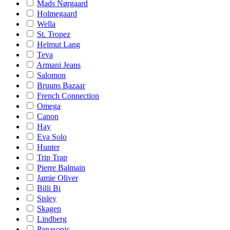
Mads Nørgaard
Holmegaard
Wella
St. Tropez
Helmut Lang
Teva
Armani Jeans
Salomon
Bruuns Bazaar
French Connection
Omega
Canon
Hay
Eva Solo
Hunter
Trip Trap
Pierre Balmain
Jamie Oliver
Billi Bi
Sisley
Skagen
Lindberg
Panasonic