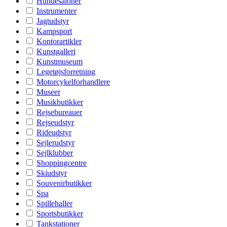
Hundesaloner
Instrumenter
Jagtudstyr
Kampsport
Kontorartikler
Kunstgalleri
Kunstmuseum
Legetøjsforretning
Motorcykelforhandlere
Museer
Musikbutikker
Rejsebureauer
Rejseudstyr
Rideudstyr
Sejlerudstyr
Sejlklubber
Shoppingcentre
Skiudstyr
Souvenirbutikker
Spa
Spillehaller
Sportsbutikker
Tankstationer