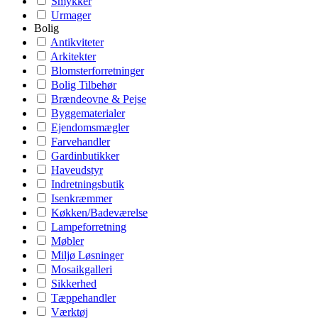
Smykker
Urmager
Bolig
Antikviteter
Arkitekter
Blomsterforretninger
Bolig Tilbehør
Brændeovne & Pejse
Byggematerialer
Ejendomsmægler
Farvehandler
Gardinbutikker
Haveudstyr
Indretningsbutik
Isenkræmmer
Køkken/Badeværelse
Lampeforretning
Møbler
Miljø Løsninger
Mosaikgalleri
Sikkerhed
Tæppehandler
Værktøj