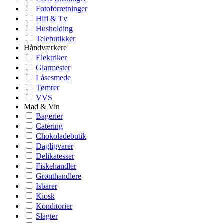
Fotoforretninger
Hifi & Tv
Husholding
Telebutikker
Håndværkere
Elektriker
Glarmester
Låsesmede
Tømrer
VVS
Mad & Vin
Bagerier
Catering
Chokoladebutik
Dagligvarer
Delikatesser
Fiskehandler
Grønthandlere
Isbarer
Kiosk
Konditorier
Slagter