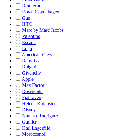
Biotherm
Royal Copenhagen
Gant
HTC
Marc by Marc Jacobs
Valentino
Escada
Lego
American Crew
Babyliss
Bulgari
Givenchy
Apple
Max Factor
Rosendahl
Fjällräven
Helena Rubinstein
Disney
Narciso Rodriguez
Garnier
Karl Lagerfeld
Moroccanoil