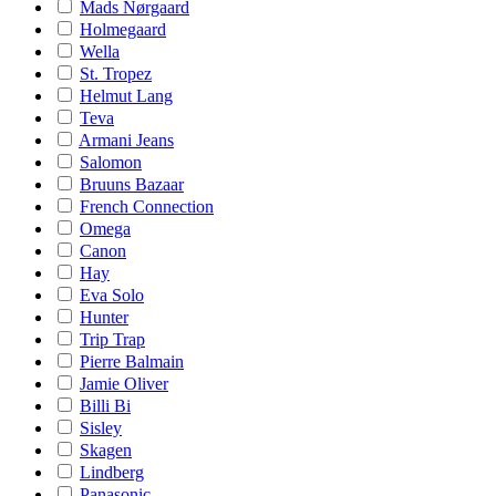
Mads Nørgaard
Holmegaard
Wella
St. Tropez
Helmut Lang
Teva
Armani Jeans
Salomon
Bruuns Bazaar
French Connection
Omega
Canon
Hay
Eva Solo
Hunter
Trip Trap
Pierre Balmain
Jamie Oliver
Billi Bi
Sisley
Skagen
Lindberg
Panasonic