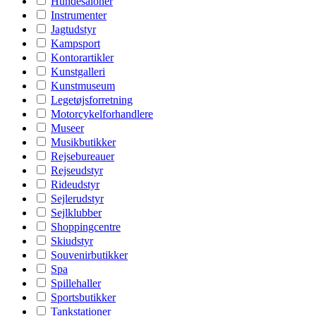
Hundesaloner
Instrumenter
Jagtudstyr
Kampsport
Kontorartikler
Kunstgalleri
Kunstmuseum
Legetøjsforretning
Motorcykelforhandlere
Museer
Musikbutikker
Rejsebureauer
Rejseudstyr
Rideudstyr
Sejlerudstyr
Sejlklubber
Shoppingcentre
Skiudstyr
Souvenirbutikker
Spa
Spillehaller
Sportsbutikker
Tankstationer