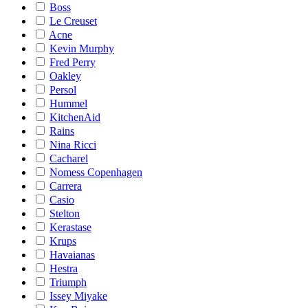
Boss
Le Creuset
Acne
Kevin Murphy
Fred Perry
Oakley
Persol
Hummel
KitchenAid
Rains
Nina Ricci
Cacharel
Nomess Copenhagen
Carrera
Casio
Stelton
Kerastase
Krups
Havaianas
Hestra
Triumph
Issey Miyake