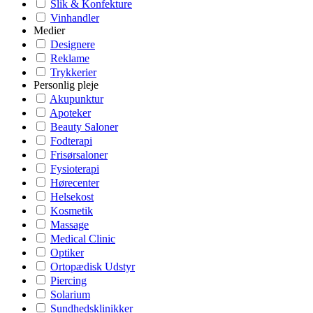
Slik & Konfekture
Vinhandler
Medier
Designere
Reklame
Trykkerier
Personlig pleje
Akupunktur
Apoteker
Beauty Saloner
Fodterapi
Frisørsaloner
Fysioterapi
Hørecenter
Helsekost
Kosmetik
Massage
Medical Clinic
Optiker
Ortopædisk Udstyr
Piercing
Solarium
Sundhedsklinikker