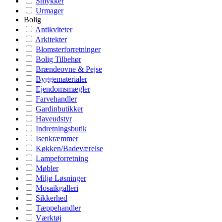
Smykker
Urmager
Bolig
Antikviteter
Arkitekter
Blomsterforretninger
Bolig Tilbehør
Brændeovne & Pejse
Byggematerialer
Ejendomsmægler
Farvehandler
Gardinbutikker
Haveudstyr
Indretningsbutik
Isenkræmmer
Køkken/Badeværelse
Lampeforretning
Møbler
Miljø Løsninger
Mosaikgalleri
Sikkerhed
Tæppehandler
Værktøj