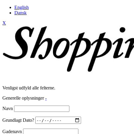
English
Dansk
X
Venligst udfyld alle felterne.
Generelle oplysninger
-
Navn
Grundlagt Dato?
Gadenavn