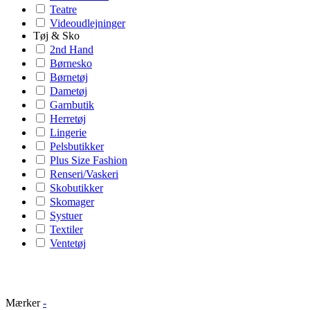
Teatre
Videoudlejninger
Tøj & Sko
2nd Hand
Børnesko
Børnetøj
Dametøj
Garnbutik
Herretøj
Lingerie
Pelsbutikker
Plus Size Fashion
Renseri/Vaskeri
Skobutikker
Skomager
Systuer
Textiler
Ventetøj
Mærker
-