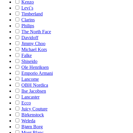
Kenzo
Levi´s
Timberland
Clarins
Philips
The North Face
Davidoff
Jimmy Choo
Michael Kors
Falke
Shiseido
Ole Henriksen
Emporio Armani
Lancome
OBH Nordica
Ilse Jacobsen
Lancaster
Ecco
Juicy Couture
Birkenstock
Weleda
Bjørn Borg
Mont Blanc