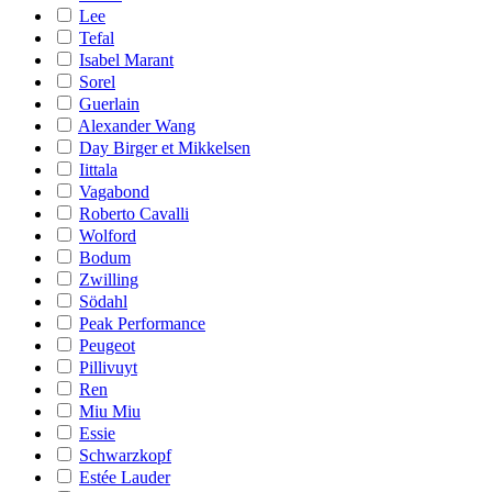
Lee
Tefal
Isabel Marant
Sorel
Guerlain
Alexander Wang
Day Birger et Mikkelsen
Iittala
Vagabond
Roberto Cavalli
Wolford
Bodum
Zwilling
Södahl
Peak Performance
Peugeot
Pillivuyt
Ren
Miu Miu
Essie
Schwarzkopf
Estée Lauder