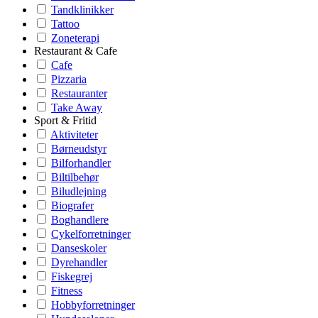
Tandklinikker
Tattoo
Zoneterapi
Restaurant & Cafe
Cafe
Pizzaria
Restauranter
Take Away
Sport & Fritid
Aktiviteter
Børneudstyr
Bilforhandler
Biltilbehør
Biludlejning
Biografer
Boghandlere
Cykelforretninger
Danseskoler
Dyrehandler
Fiskegrej
Fitness
Hobbyforretninger