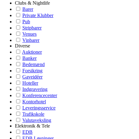
Clubs & Nightlife
Barer
Private Klubber
Pub
Stripbarer
Venues
Vinbarer
Diverse
Auktioner
Banker
Bedemænd
Forsikring
Gaveidéer
Hoteller
Indgravering
Konferencecenter
Kontorhotel
Leveringsservice
Trafikskole
Valutaveksling
Elektronik & Tele
EDB
EDB Løsninger