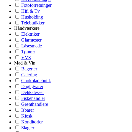
Fotoforretninger
Hifi & Tv
Husholding
Telebutikker
Håndværkere
Elektriker
Glarmester
Låsesmede
Tømrer
VVS
Mad & Vin
Bagerier
Catering
Chokoladebutik
Dagligvarer
Delikatesser
Fiskehandler
Grønthandlere
Isbarer
Kiosk
Konditorier
Slagter