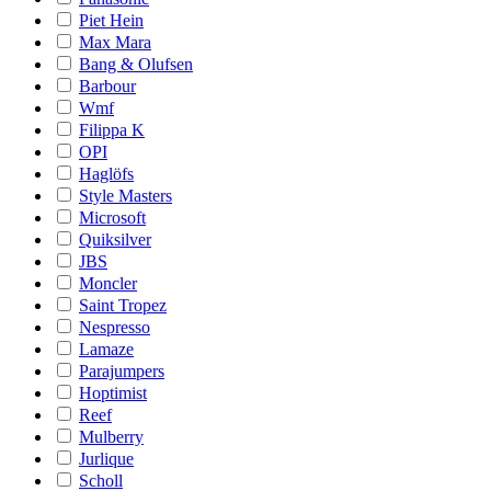
Piet Hein
Max Mara
Bang & Olufsen
Barbour
Wmf
Filippa K
OPI
Haglöfs
Style Masters
Microsoft
Quiksilver
JBS
Moncler
Saint Tropez
Nespresso
Lamaze
Parajumpers
Hoptimist
Reef
Mulberry
Jurlique
Scholl