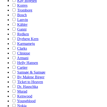
Kay Bojesen
Korres
Tromborg
Bosch
Lanvin
Kähler
Ganni
Redken
Dyrberg Kern
Karmameju
Clarks
Clinique
Armani
Helly Hansen
Cartier
Samsøe & Samsøe
By Malene Birger
Ticket to Heaven
Dr. Hauschka
Murad
Kenwood
Youngblood
Nokia