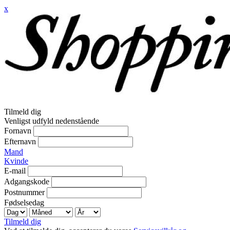
x
Tilmeld dig
Venligst udfyld nedenstående
Fornavn
Efternavn
Mand
Kvinde
E-mail
Adgangskode
Postnummer
Fødselsedag
Tilmeld dig