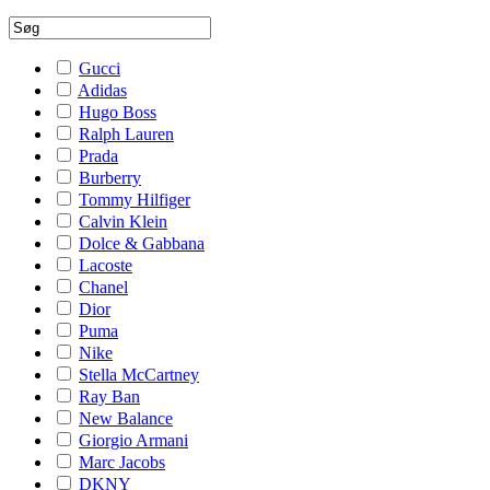
Gucci
Adidas
Hugo Boss
Ralph Lauren
Prada
Burberry
Tommy Hilfiger
Calvin Klein
Dolce & Gabbana
Lacoste
Chanel
Dior
Puma
Nike
Stella McCartney
Ray Ban
New Balance
Giorgio Armani
Marc Jacobs
DKNY