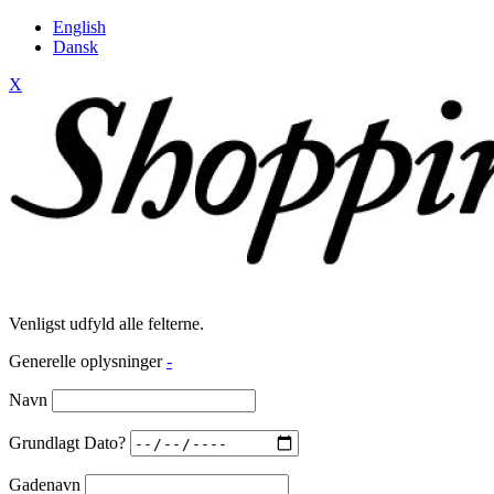
English
Dansk
X
Venligst udfyld alle felterne.
Generelle oplysninger
-
Navn
Grundlagt Dato?
Gadenavn