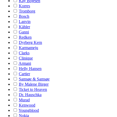
Kay Bojesen
Korres
Tromborg
Bosch
Lanvin
Kähler
Ganni
Redken
Dyrberg Kern
Karmameju
Clarks
Clinique
Armani
Helly Hansen
Cartier
Samsøe & Samsøe
By Malene Birger
Ticket to Heaven
Dr. Hauschka
Murad
Kenwood
Youngblood
Nokia