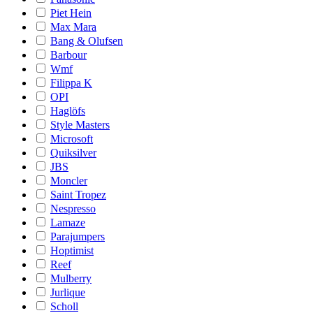
Piet Hein
Max Mara
Bang & Olufsen
Barbour
Wmf
Filippa K
OPI
Haglöfs
Style Masters
Microsoft
Quiksilver
JBS
Moncler
Saint Tropez
Nespresso
Lamaze
Parajumpers
Hoptimist
Reef
Mulberry
Jurlique
Scholl