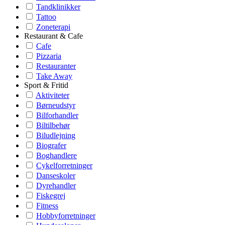
Tandklinikker
Tattoo
Zoneterapi
Restaurant & Cafe
Cafe
Pizzaria
Restauranter
Take Away
Sport & Fritid
Aktiviteter
Børneudstyr
Bilforhandler
Biltilbehør
Biludlejning
Biografer
Boghandlere
Cykelforretninger
Danseskoler
Dyrehandler
Fiskegrej
Fitness
Hobbyforretninger