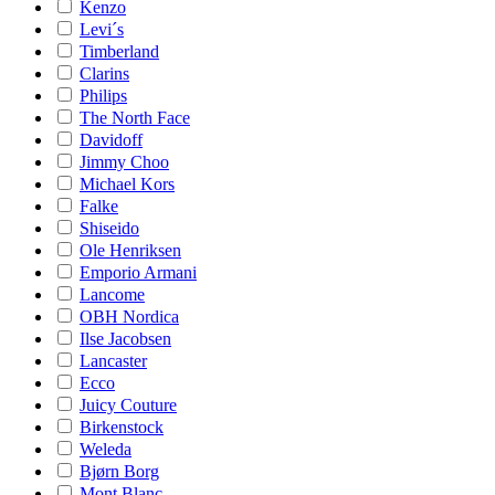
Kenzo
Levi´s
Timberland
Clarins
Philips
The North Face
Davidoff
Jimmy Choo
Michael Kors
Falke
Shiseido
Ole Henriksen
Emporio Armani
Lancome
OBH Nordica
Ilse Jacobsen
Lancaster
Ecco
Juicy Couture
Birkenstock
Weleda
Bjørn Borg
Mont Blanc