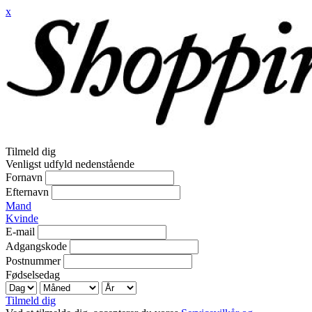
x
Tilmeld dig
Venligst udfyld nedenstående
Fornavn
Efternavn
Mand
Kvinde
E-mail
Adgangskode
Postnummer
Fødselsedag
Tilmeld dig