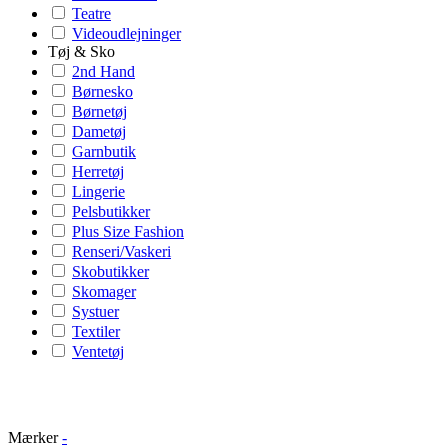
Teatre
Videoudlejninger
Tøj & Sko
2nd Hand
Børnesko
Børnetøj
Dametøj
Garnbutik
Herretøj
Lingerie
Pelsbutikker
Plus Size Fashion
Renseri/Vaskeri
Skobutikker
Skomager
Systuer
Textiler
Ventetøj
Mærker
-