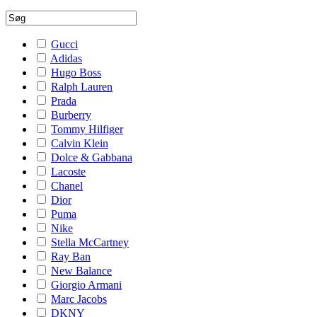
Gucci
Adidas
Hugo Boss
Ralph Lauren
Prada
Burberry
Tommy Hilfiger
Calvin Klein
Dolce & Gabbana
Lacoste
Chanel
Dior
Puma
Nike
Stella McCartney
Ray Ban
New Balance
Giorgio Armani
Marc Jacobs
DKNY