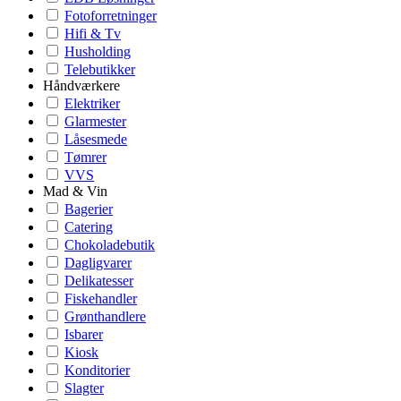
Fotoforretninger
Hifi & Tv
Husholding
Telebutikker
Håndværkere
Elektriker
Glarmester
Låsesmede
Tømrer
VVS
Mad & Vin
Bagerier
Catering
Chokoladebutik
Dagligvarer
Delikatesser
Fiskehandler
Grønthandlere
Isbarer
Kiosk
Konditorier
Slagter