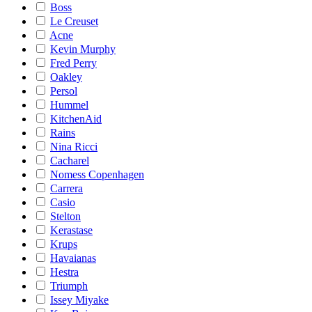
Boss
Le Creuset
Acne
Kevin Murphy
Fred Perry
Oakley
Persol
Hummel
KitchenAid
Rains
Nina Ricci
Cacharel
Nomess Copenhagen
Carrera
Casio
Stelton
Kerastase
Krups
Havaianas
Hestra
Triumph
Issey Miyake