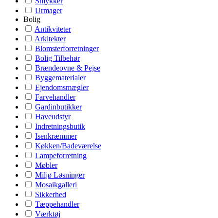
Smykker
Urmager
Bolig
Antikviteter
Arkitekter
Blomsterforretninger
Bolig Tilbehør
Brændeovne & Pejse
Byggematerialer
Ejendomsmægler
Farvehandler
Gardinbutikker
Haveudstyr
Indretningsbutik
Isenkræmmer
Køkken/Badeværelse
Lampeforretning
Møbler
Miljø Løsninger
Mosaikgalleri
Sikkerhed
Tæppehandler
Værktøj