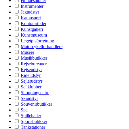
Hundesaloner
Instrumenter
Jagtudstyr
Kampsport
Kontorartikler
Kunstgalleri
Kunstmuseum
Legetøjsforretning
Motorcykelforhandlere
Museer
Musikbutikker
Rejsebureauer
Rejseudstyr
Rideudstyr
Sejlerudstyr
Sejlklubber
Shoppingcentre
Skiudstyr
Souvenirbutikker
Spa
Spillehaller
Sportsbutikker
Tankstationer