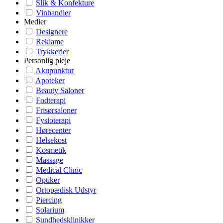
Slik & Konfekture
Vinhandler
Medier
Designere
Reklame
Trykkerier
Personlig pleje
Akupunktur
Apoteker
Beauty Saloner
Fodterapi
Frisørsaloner
Fysioterapi
Hørecenter
Helsekost
Kosmetik
Massage
Medical Clinic
Optiker
Ortopædisk Udstyr
Piercing
Solarium
Sundhedsklinikker