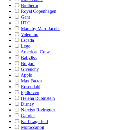
Biotherm
Royal Copenhagen
Gant
HTC
Marc by Marc Jacobs
Valentino
Escada
Lego
American Crew
Babyliss
Bulgari
Givenchy
Apple
Max Factor
Rosendahl
Fjällräven
Helena Rubinstein
Disney
Narciso Rodriguez
Garnier
Karl Lagerfeld
Moroccanoil