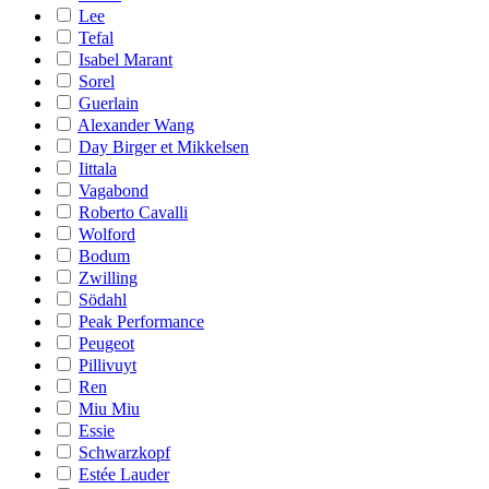
Lee
Tefal
Isabel Marant
Sorel
Guerlain
Alexander Wang
Day Birger et Mikkelsen
Iittala
Vagabond
Roberto Cavalli
Wolford
Bodum
Zwilling
Södahl
Peak Performance
Peugeot
Pillivuyt
Ren
Miu Miu
Essie
Schwarzkopf
Estée Lauder