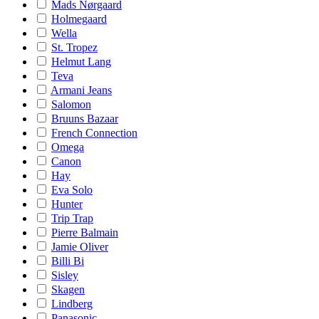
Mads Nørgaard
Holmegaard
Wella
St. Tropez
Helmut Lang
Teva
Armani Jeans
Salomon
Bruuns Bazaar
French Connection
Omega
Canon
Hay
Eva Solo
Hunter
Trip Trap
Pierre Balmain
Jamie Oliver
Billi Bi
Sisley
Skagen
Lindberg
Panasonic