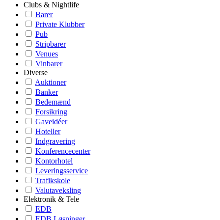
Clubs & Nightlife
Barer
Private Klubber
Pub
Stripbarer
Venues
Vinbarer
Diverse
Auktioner
Banker
Bedemænd
Forsikring
Gaveidéer
Hoteller
Indgravering
Konferencecenter
Kontorhotel
Leveringsservice
Trafikskole
Valutaveksling
Elektronik & Tele
EDB
EDB Løsninger