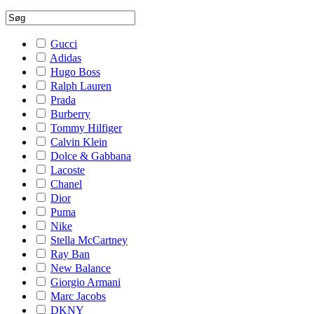
Gucci
Adidas
Hugo Boss
Ralph Lauren
Prada
Burberry
Tommy Hilfiger
Calvin Klein
Dolce & Gabbana
Lacoste
Chanel
Dior
Puma
Nike
Stella McCartney
Ray Ban
New Balance
Giorgio Armani
Marc Jacobs
DKNY