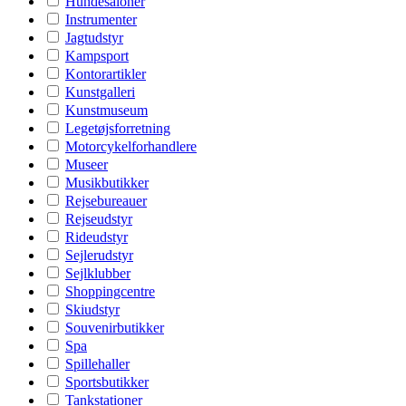
Hundesaloner
Instrumenter
Jagtudstyr
Kampsport
Kontorartikler
Kunstgalleri
Kunstmuseum
Legetøjsforretning
Motorcykelforhandlere
Museer
Musikbutikker
Rejsebureauer
Rejseudstyr
Rideudstyr
Sejlerudstyr
Sejlklubber
Shoppingcentre
Skiudstyr
Souvenirbutikker
Spa
Spillehaller
Sportsbutikker
Tankstationer