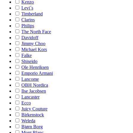
Kenzo
Levi´s
Timberland
Clarins
Philips
The North Face
Davidoff
Jimmy Choo
Michael Kors
Falke
Shiseido
Ole Henriksen
Emporio Armani
Lancome
OBH Nordica
Ilse Jacobsen
Lancaster
Ecco
Juicy Couture
Birkenstock
Weleda
Bjørn Borg
Mont Blanc