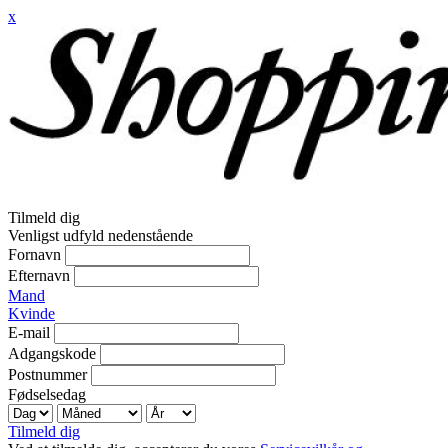
x
Tilmeld dig
Venligst udfyld nedenstående
Fornavn
Efternavn
Mand
Kvinde
E-mail
Adgangskode
Postnummer
Fødselsedag
Tilmeld dig