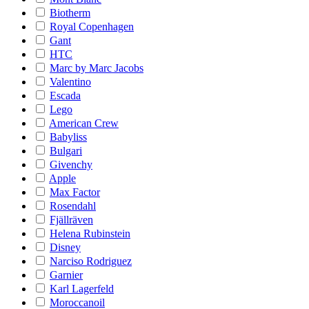
Biotherm
Royal Copenhagen
Gant
HTC
Marc by Marc Jacobs
Valentino
Escada
Lego
American Crew
Babyliss
Bulgari
Givenchy
Apple
Max Factor
Rosendahl
Fjällräven
Helena Rubinstein
Disney
Narciso Rodriguez
Garnier
Karl Lagerfeld
Moroccanoil