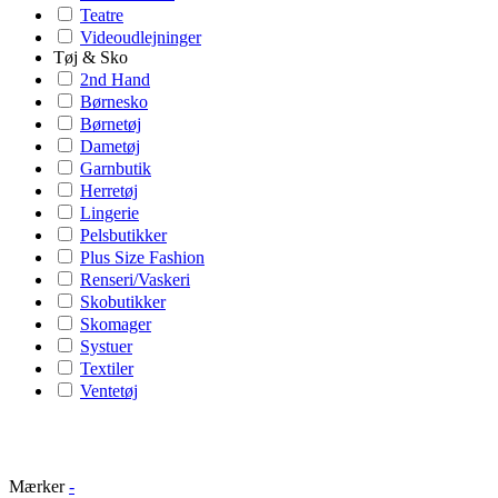
Teatre
Videoudlejninger
Tøj & Sko
2nd Hand
Børnesko
Børnetøj
Dametøj
Garnbutik
Herretøj
Lingerie
Pelsbutikker
Plus Size Fashion
Renseri/Vaskeri
Skobutikker
Skomager
Systuer
Textiler
Ventetøj
Mærker
-