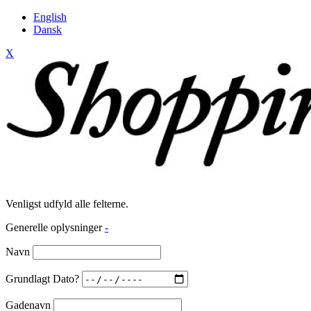
English
Dansk
X
Venligst udfyld alle felterne.
Generelle oplysninger
-
Navn
Grundlagt Dato?
Gadenavn