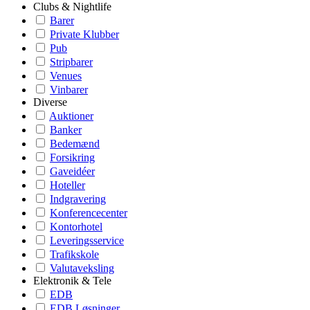
Clubs & Nightlife
Barer
Private Klubber
Pub
Stripbarer
Venues
Vinbarer
Diverse
Auktioner
Banker
Bedemænd
Forsikring
Gaveidéer
Hoteller
Indgravering
Konferencecenter
Kontorhotel
Leveringsservice
Trafikskole
Valutaveksling
Elektronik & Tele
EDB
EDB Løsninger