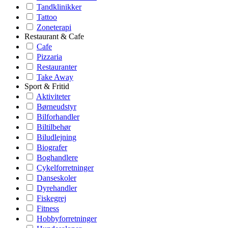
Tandklinikker
Tattoo
Zoneterapi
Restaurant & Cafe
Cafe
Pizzaria
Restauranter
Take Away
Sport & Fritid
Aktiviteter
Børneudstyr
Bilforhandler
Biltilbehør
Biludlejning
Biografer
Boghandlere
Cykelforretninger
Danseskoler
Dyrehandler
Fiskegrej
Fitness
Hobbyforretninger