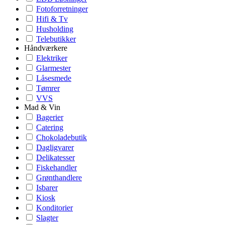
Fotoforretninger
Hifi & Tv
Husholding
Telebutikker
Håndværkere
Elektriker
Glarmester
Låsesmede
Tømrer
VVS
Mad & Vin
Bagerier
Catering
Chokoladebutik
Dagligvarer
Delikatesser
Fiskehandler
Grønthandlere
Isbarer
Kiosk
Konditorier
Slagter