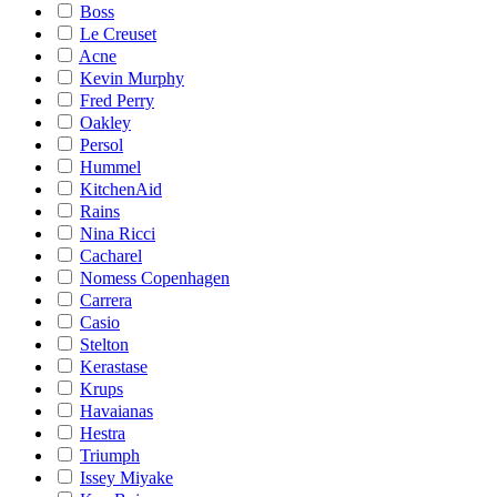
Boss
Le Creuset
Acne
Kevin Murphy
Fred Perry
Oakley
Persol
Hummel
KitchenAid
Rains
Nina Ricci
Cacharel
Nomess Copenhagen
Carrera
Casio
Stelton
Kerastase
Krups
Havaianas
Hestra
Triumph
Issey Miyake