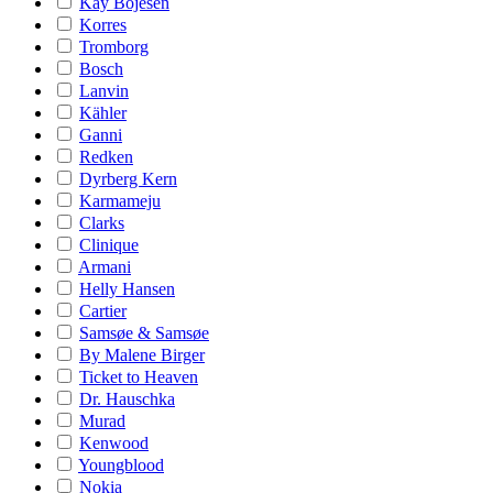
Kay Bojesen
Korres
Tromborg
Bosch
Lanvin
Kähler
Ganni
Redken
Dyrberg Kern
Karmameju
Clarks
Clinique
Armani
Helly Hansen
Cartier
Samsøe & Samsøe
By Malene Birger
Ticket to Heaven
Dr. Hauschka
Murad
Kenwood
Youngblood
Nokia