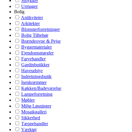
Smykker
Urmager
Bolig
Antikviteter
Arkitekter
Blomsterforretninger
Bolig Tilbehør
Brændeovne & Pejse
Byggematerialer
Ejendomsmægler
Farvehandler
Gardinbutikker
Haveudstyr
Indretningsbutik
Isenkræmmer
Køkken/Badeværelse
Lampeforretning
Møbler
Miljø Løsninger
Mosaikgalleri
Sikkerhed
Tæppehandler
Værktøj