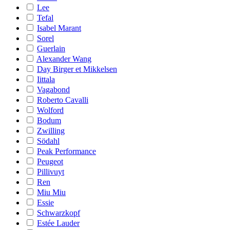
Lee
Tefal
Isabel Marant
Sorel
Guerlain
Alexander Wang
Day Birger et Mikkelsen
Iittala
Vagabond
Roberto Cavalli
Wolford
Bodum
Zwilling
Södahl
Peak Performance
Peugeot
Pillivuyt
Ren
Miu Miu
Essie
Schwarzkopf
Estée Lauder