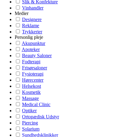
Slik & Konfekture
Vinhandler
Medier
Designere
Reklame
Trykkerier
Personlig pleje
Akupunktur
Apoteker
Beauty Saloner
Fodterapi
Frisørsaloner
Fysioterapi
Hørecenter
Helsekost
Kosmetik
Massage
Medical Clinic
Optiker
Ortopædisk Udstyr
Piercing
Solarium
Sundhedsklinikker