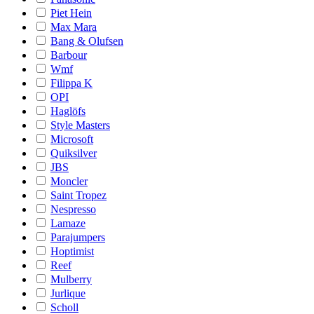
Piet Hein
Max Mara
Bang & Olufsen
Barbour
Wmf
Filippa K
OPI
Haglöfs
Style Masters
Microsoft
Quiksilver
JBS
Moncler
Saint Tropez
Nespresso
Lamaze
Parajumpers
Hoptimist
Reef
Mulberry
Jurlique
Scholl