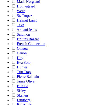
Mads Nørgaard
Holmegaard
Wella
St. Tropez
Helmut Lang
Teva
Armani Jeans
Salomon
Bruuns Bazaar
French Connection
Omega
Canon
Hay
Eva Solo
Hunter
Trip Trap
Pierre Balmain
Jamie Oliver
Billi Bi
Sisley
Skagen
Lindberg
Panasonic