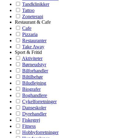
Tandklinikker
Tattoo
Zoneterapi
Restaurant & Cafe
Cafe
Pizzaria
Restauranter
Take Away
Sport & Fritid
Aktiviteter
Børneudstyr
Bilforhandler
Biltilbehør
Biludlejning
Biografer
Boghandlere
Cykelforretninger
Danseskoler
Dyrehandler
Fiskegrej
Fitness
Hobbyforretninger