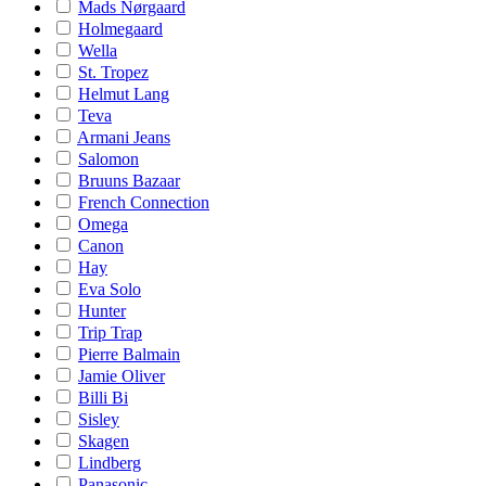
Mads Nørgaard
Holmegaard
Wella
St. Tropez
Helmut Lang
Teva
Armani Jeans
Salomon
Bruuns Bazaar
French Connection
Omega
Canon
Hay
Eva Solo
Hunter
Trip Trap
Pierre Balmain
Jamie Oliver
Billi Bi
Sisley
Skagen
Lindberg
Panasonic