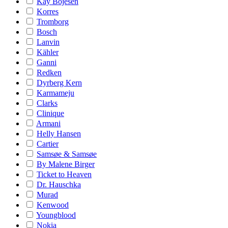
Kay Bojesen
Korres
Tromborg
Bosch
Lanvin
Kähler
Ganni
Redken
Dyrberg Kern
Karmameju
Clarks
Clinique
Armani
Helly Hansen
Cartier
Samsøe & Samsøe
By Malene Birger
Ticket to Heaven
Dr. Hauschka
Murad
Kenwood
Youngblood
Nokia