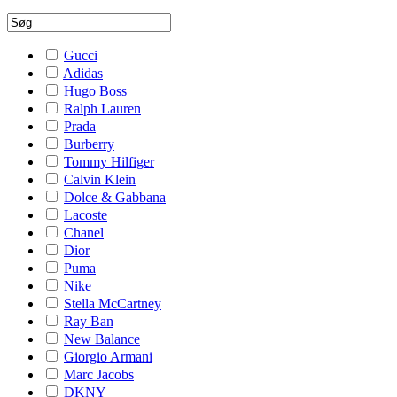
Gucci
Adidas
Hugo Boss
Ralph Lauren
Prada
Burberry
Tommy Hilfiger
Calvin Klein
Dolce & Gabbana
Lacoste
Chanel
Dior
Puma
Nike
Stella McCartney
Ray Ban
New Balance
Giorgio Armani
Marc Jacobs
DKNY