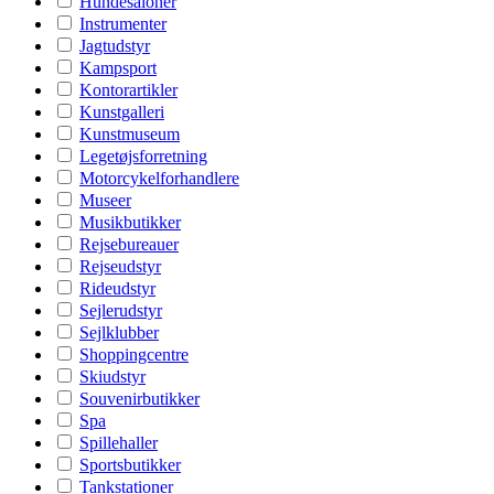
Hundesaloner
Instrumenter
Jagtudstyr
Kampsport
Kontorartikler
Kunstgalleri
Kunstmuseum
Legetøjsforretning
Motorcykelforhandlere
Museer
Musikbutikker
Rejsebureauer
Rejseudstyr
Rideudstyr
Sejlerudstyr
Sejlklubber
Shoppingcentre
Skiudstyr
Souvenirbutikker
Spa
Spillehaller
Sportsbutikker
Tankstationer