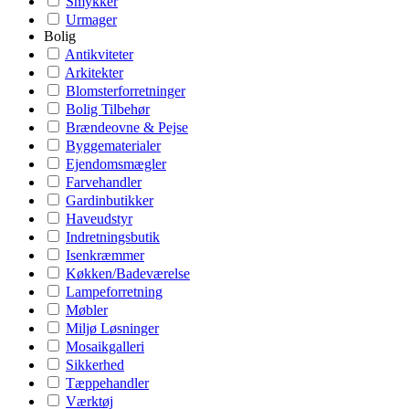
Smykker
Urmager
Bolig
Antikviteter
Arkitekter
Blomsterforretninger
Bolig Tilbehør
Brændeovne & Pejse
Byggematerialer
Ejendomsmægler
Farvehandler
Gardinbutikker
Haveudstyr
Indretningsbutik
Isenkræmmer
Køkken/Badeværelse
Lampeforretning
Møbler
Miljø Løsninger
Mosaikgalleri
Sikkerhed
Tæppehandler
Værktøj