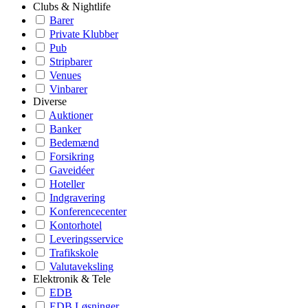
Clubs & Nightlife
Barer
Private Klubber
Pub
Stripbarer
Venues
Vinbarer
Diverse
Auktioner
Banker
Bedemænd
Forsikring
Gaveidéer
Hoteller
Indgravering
Konferencecenter
Kontorhotel
Leveringsservice
Trafikskole
Valutaveksling
Elektronik & Tele
EDB
EDB Løsninger