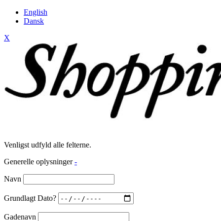
English
Dansk
X
Venligst udfyld alle felterne.
Generelle oplysninger
-
Navn
Grundlagt Dato?
Gadenavn