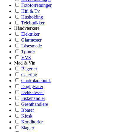
Fotoforretninger
Hifi & Tv
Husholding
Telebutikker
Håndværkere
Elektriker
Glarmester
Låsesmede
Tømrer
VVS
Mad & Vin
Bagerier
Catering
Chokoladebutik
Dagligvarer
Delikatesser
Fiskehandler
Grønthandlere
Isbarer
Kiosk
Konditorier
Slagter