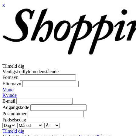
x
Tilmeld dig
Venligst udfyld nedenstående
Fornavn
Efternavn
Mand
Kvinde
E-mail
Adgangskode
Postnummer
Fødselsedag
Tilmeld dig