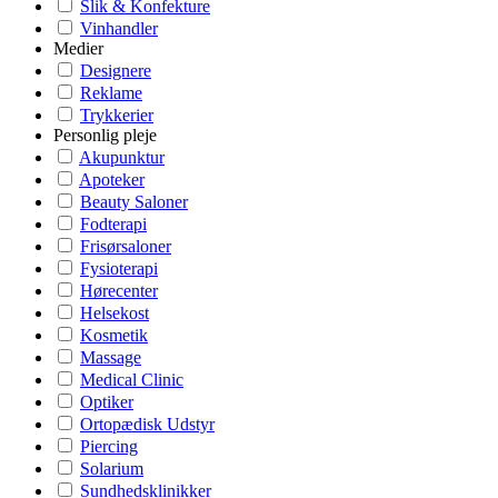
Slik & Konfekture
Vinhandler
Medier
Designere
Reklame
Trykkerier
Personlig pleje
Akupunktur
Apoteker
Beauty Saloner
Fodterapi
Frisørsaloner
Fysioterapi
Hørecenter
Helsekost
Kosmetik
Massage
Medical Clinic
Optiker
Ortopædisk Udstyr
Piercing
Solarium
Sundhedsklinikker