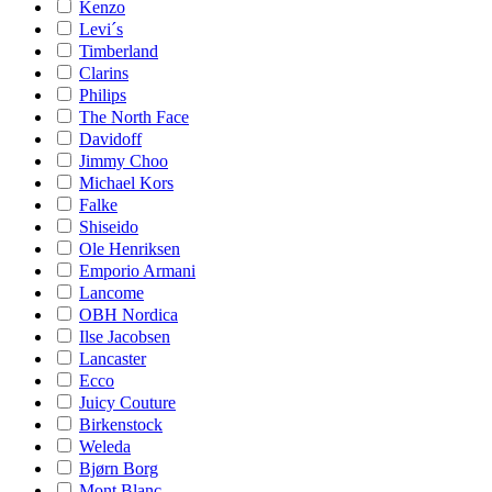
Kenzo
Levi´s
Timberland
Clarins
Philips
The North Face
Davidoff
Jimmy Choo
Michael Kors
Falke
Shiseido
Ole Henriksen
Emporio Armani
Lancome
OBH Nordica
Ilse Jacobsen
Lancaster
Ecco
Juicy Couture
Birkenstock
Weleda
Bjørn Borg
Mont Blanc