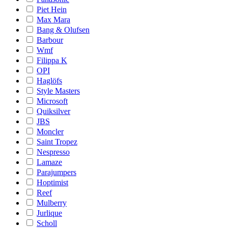
Piet Hein
Max Mara
Bang & Olufsen
Barbour
Wmf
Filippa K
OPI
Haglöfs
Style Masters
Microsoft
Quiksilver
JBS
Moncler
Saint Tropez
Nespresso
Lamaze
Parajumpers
Hoptimist
Reef
Mulberry
Jurlique
Scholl