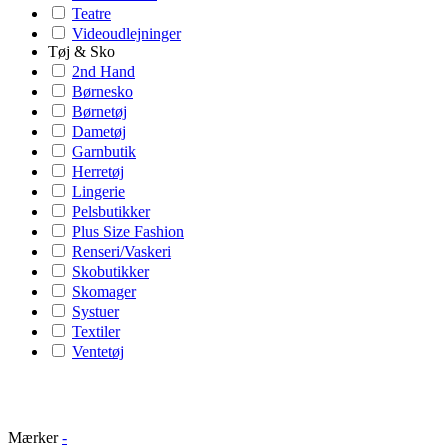
Teatre
Videoudlejninger
Tøj & Sko
2nd Hand
Børnesko
Børnetøj
Dametøj
Garnbutik
Herretøj
Lingerie
Pelsbutikker
Plus Size Fashion
Renseri/Vaskeri
Skobutikker
Skomager
Systuer
Textiler
Ventetøj
Mærker
-