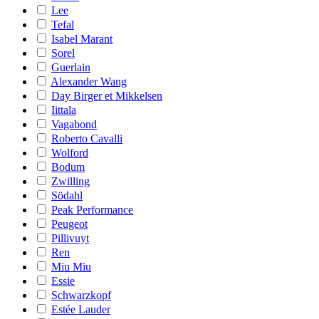
Lee
Tefal
Isabel Marant
Sorel
Guerlain
Alexander Wang
Day Birger et Mikkelsen
Iittala
Vagabond
Roberto Cavalli
Wolford
Bodum
Zwilling
Södahl
Peak Performance
Peugeot
Pillivuyt
Ren
Miu Miu
Essie
Schwarzkopf
Estée Lauder