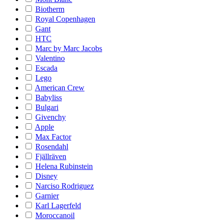
Biotherm
Royal Copenhagen
Gant
HTC
Marc by Marc Jacobs
Valentino
Escada
Lego
American Crew
Babyliss
Bulgari
Givenchy
Apple
Max Factor
Rosendahl
Fjällräven
Helena Rubinstein
Disney
Narciso Rodriguez
Garnier
Karl Lagerfeld
Moroccanoil