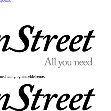
politik.
med rating og anmeldelserne.