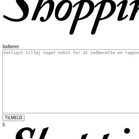
Indberet
TILMELD
x