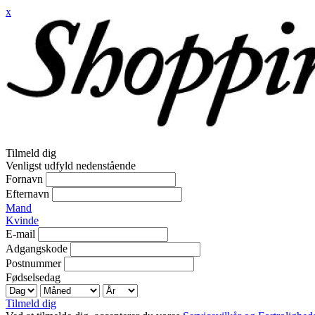
x
Tilmeld dig
Venligst udfyld nedenstående
Fornavn
Efternavn
Mand
Kvinde
E-mail
Adgangskode
Postnummer
Fødselsedag
Tilmeld dig