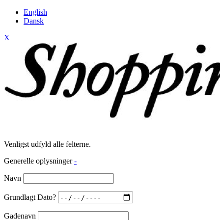
English
Dansk
X
Venligst udfyld alle felterne.
Generelle oplysninger
-
Navn
Grundlagt Dato?
Gadenavn