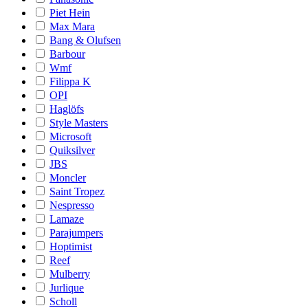
Piet Hein
Max Mara
Bang & Olufsen
Barbour
Wmf
Filippa K
OPI
Haglöfs
Style Masters
Microsoft
Quiksilver
JBS
Moncler
Saint Tropez
Nespresso
Lamaze
Parajumpers
Hoptimist
Reef
Mulberry
Jurlique
Scholl