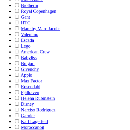
Biotherm
Royal Copenhagen
Gant
HTC
Marc by Marc Jacobs
Valentino
Escada
Lego
American Crew
Babyliss
Bulgari
Givenchy
Apple
Max Factor
Rosendahl
Fjällräven
Helena Rubinstein
Disney
Narciso Rodriguez
Garnier
Karl Lagerfeld
Moroccanoil