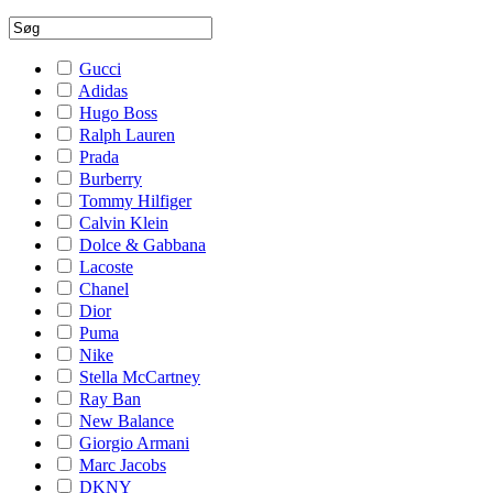
Gucci
Adidas
Hugo Boss
Ralph Lauren
Prada
Burberry
Tommy Hilfiger
Calvin Klein
Dolce & Gabbana
Lacoste
Chanel
Dior
Puma
Nike
Stella McCartney
Ray Ban
New Balance
Giorgio Armani
Marc Jacobs
DKNY