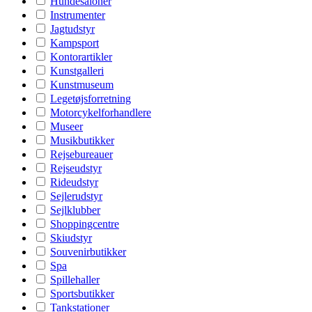
Hundesaloner
Instrumenter
Jagtudstyr
Kampsport
Kontorartikler
Kunstgalleri
Kunstmuseum
Legetøjsforretning
Motorcykelforhandlere
Museer
Musikbutikker
Rejsebureauer
Rejseudstyr
Rideudstyr
Sejlerudstyr
Sejlklubber
Shoppingcentre
Skiudstyr
Souvenirbutikker
Spa
Spillehaller
Sportsbutikker
Tankstationer