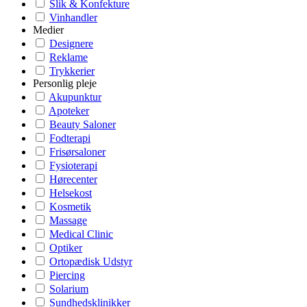
Slik & Konfekture
Vinhandler
Medier
Designere
Reklame
Trykkerier
Personlig pleje
Akupunktur
Apoteker
Beauty Saloner
Fodterapi
Frisørsaloner
Fysioterapi
Hørecenter
Helsekost
Kosmetik
Massage
Medical Clinic
Optiker
Ortopædisk Udstyr
Piercing
Solarium
Sundhedsklinikker