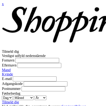
x
Tilmeld dig
Venligst udfyld nedenstående
Fornavn
Efternavn
Mand
Kvinde
E-mail
Adgangskode
Postnummer
Fødselsedag
Tilmeld dig