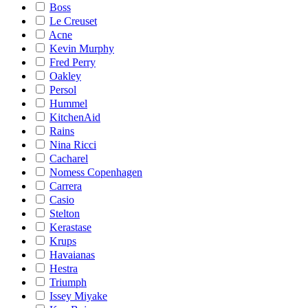
Boss
Le Creuset
Acne
Kevin Murphy
Fred Perry
Oakley
Persol
Hummel
KitchenAid
Rains
Nina Ricci
Cacharel
Nomess Copenhagen
Carrera
Casio
Stelton
Kerastase
Krups
Havaianas
Hestra
Triumph
Issey Miyake