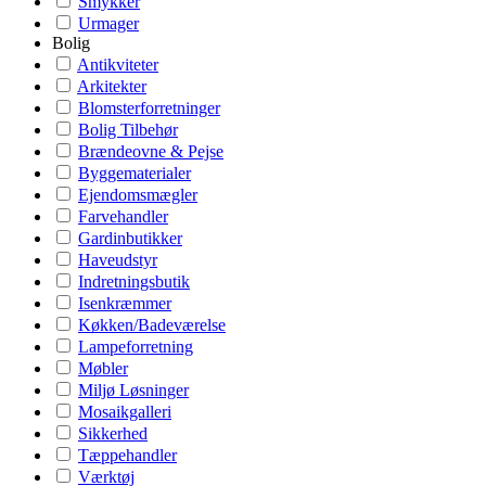
Smykker
Urmager
Bolig
Antikviteter
Arkitekter
Blomsterforretninger
Bolig Tilbehør
Brændeovne & Pejse
Byggematerialer
Ejendomsmægler
Farvehandler
Gardinbutikker
Haveudstyr
Indretningsbutik
Isenkræmmer
Køkken/Badeværelse
Lampeforretning
Møbler
Miljø Løsninger
Mosaikgalleri
Sikkerhed
Tæppehandler
Værktøj