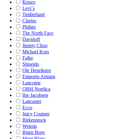
Kenzo
Levi´s
Timberland
Clarins
Philips
The North Face
Davidoff
Jimmy Choo
Michael Kors
Falke
Shiseido
Ole Henriksen
Emporio Armani
Lancome
OBH Nordica
Ilse Jacobsen
Lancaster
Ecco
Juicy Couture
Birkenstock
Weleda
Bjørn Borg
Mont Blanc