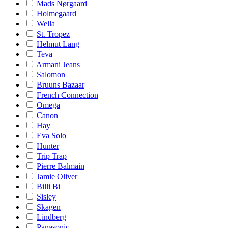
Mads Nørgaard
Holmegaard
Wella
St. Tropez
Helmut Lang
Teva
Armani Jeans
Salomon
Bruuns Bazaar
French Connection
Omega
Canon
Hay
Eva Solo
Hunter
Trip Trap
Pierre Balmain
Jamie Oliver
Billi Bi
Sisley
Skagen
Lindberg
Panasonic