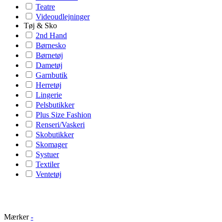
Teatre
Videoudlejninger
Tøj & Sko
2nd Hand
Børnesko
Børnetøj
Dametøj
Garnbutik
Herretøj
Lingerie
Pelsbutikker
Plus Size Fashion
Renseri/Vaskeri
Skobutikker
Skomager
Systuer
Textiler
Ventetøj
Mærker
-