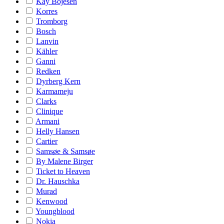
Kay Bojesen
Korres
Tromborg
Bosch
Lanvin
Kähler
Ganni
Redken
Dyrberg Kern
Karmameju
Clarks
Clinique
Armani
Helly Hansen
Cartier
Samsøe & Samsøe
By Malene Birger
Ticket to Heaven
Dr. Hauschka
Murad
Kenwood
Youngblood
Nokia