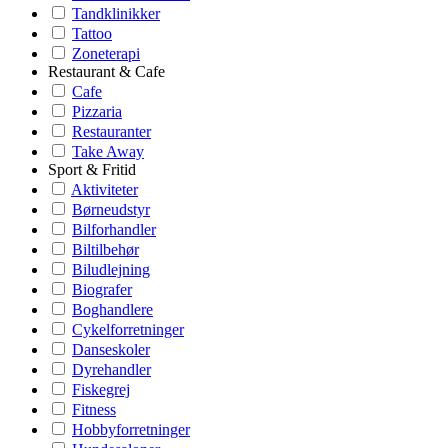
Tandklinikker
Tattoo
Zoneterapi
Restaurant & Cafe
Cafe
Pizzaria
Restauranter
Take Away
Sport & Fritid
Aktiviteter
Børneudstyr
Bilforhandler
Biltilbehør
Biludlejning
Biografer
Boghandlere
Cykelforretninger
Danseskoler
Dyrehandler
Fiskegrej
Fitness
Hobbyforretninger