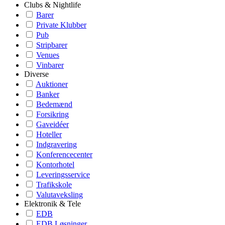
Clubs & Nightlife
Barer
Private Klubber
Pub
Stripbarer
Venues
Vinbarer
Diverse
Auktioner
Banker
Bedemænd
Forsikring
Gaveidéer
Hoteller
Indgravering
Konferencecenter
Kontorhotel
Leveringsservice
Trafikskole
Valutaveksling
Elektronik & Tele
EDB
EDB Løsninger