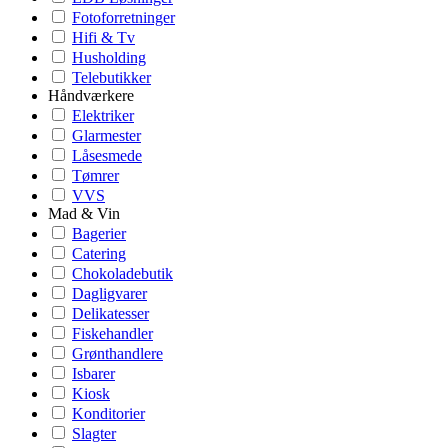
Fotoforretninger
Hifi & Tv
Husholding
Telebutikker
Håndværkere
Elektriker
Glarmester
Låsesmede
Tømrer
VVS
Mad & Vin
Bagerier
Catering
Chokoladebutik
Dagligvarer
Delikatesser
Fiskehandler
Grønthandlere
Isbarer
Kiosk
Konditorier
Slagter