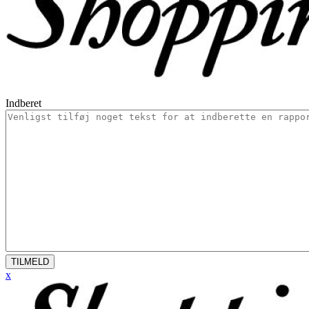
Indberet
TILMELD
x