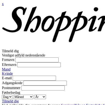
x
Tilmeld dig
Venligst udfyld nedenstående
Fornavn
Efternavn
Mand
Kvinde
E-mail
Adgangskode
Postnummer
Fødselsedag
Tilmeld dig