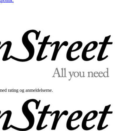
politik.
med rating og anmeldelserne.